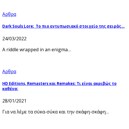
Αρθρα
Dark Souls Lore: Το πιο εντυπωσιακό στοιχείο της σειράς…
24/03/2022
A riddle wrapped in an enigma…
Αρθρα
HD Editions, Remasters και Remakes: Τι είναι ακριβώς το
καθένα;
28/01/2021
Για να λέμε τα σύκα-σύκα και την σκάφη-σκάφη…