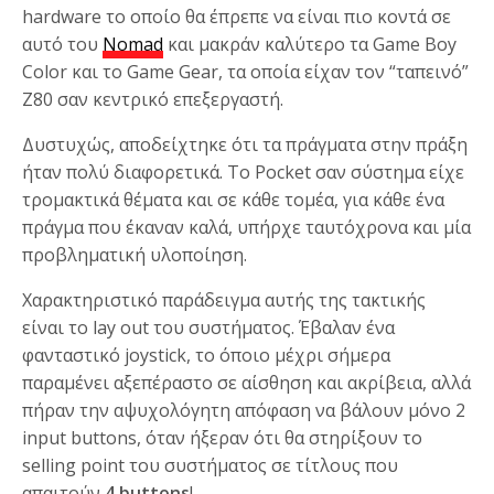
hardware το οποίο θα έπρεπε να είναι πιο κοντά σε
αυτό του
Nomad
και μακράν καλύτερο τα Game Boy
Color και το Game Gear, τα οποία είχαν τον “ταπεινό”
Z80 σαν κεντρικό επεξεργαστή.
Δυστυχώς, αποδείχτηκε ότι τα πράγματα στην πράξη
ήταν πολύ διαφορετικά. Το Pocket σαν σύστημα είχε
τρομακτικά θέματα και σε κάθε τομέα, για κάθε ένα
πράγμα που έκαναν καλά, υπήρχε ταυτόχρονα και μία
προβληματική υλοποίηση.
Χαρακτηριστικό παράδειγμα αυτής της τακτικής
είναι το lay out του συστήματος. Έβαλαν ένα
φανταστικό joystick, το όποιο μέχρι σήμερα
παραμένει αξεπέραστο σε αίσθηση και ακρίβεια, αλλά
πήραν την αψυχολόγητη απόφαση να βάλουν μόνο 2
input buttons, όταν ήξεραν ότι θα στηρίξουν το
selling point του συστήματος σε τίτλους που
απαιτούν
4 buttons
!