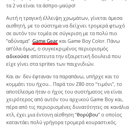
τα 2 να είναι τα άσπρο-μαύρο!
Αυτή η τραγική έλλειψη χρωμάτων, γίνεται άμεσα
αισθητή, με το σύστημα να δείχνει τρομερά φτωχό
σε αυτόν τον τομέα σε σύγκριση με τα πολύ πιο
“αδύναμα”
Game Gear
και Game Boy Color. Πάνω
απ’όλα όμως, ο συγκεκριμένος περιορισμός
αδικούσε
απίστευτα την εξαιρετική δουλειά που
είχε γίνει στα sprites των παιχνιδιών.
Και αν δεν έφταναν τα παραπάνω, υπήρχε και το
κομμάτι του ήχου… Παρά τον Z80 στο “τιμόνι”, το
αποτέλεσμα ήταν ο ήχος του συστήματος να είναι
χειρότερος από αυτόν του αρχικού Game Boy και,
πέρα από τις περιορισμένες δυνατότητες σε κανάλια
κτλ, έχει μια έντονη αίσθηση “
θορύβου
” ο οποίος
καταντάει πολύ γρήγορα τρομερά κουραστικός.