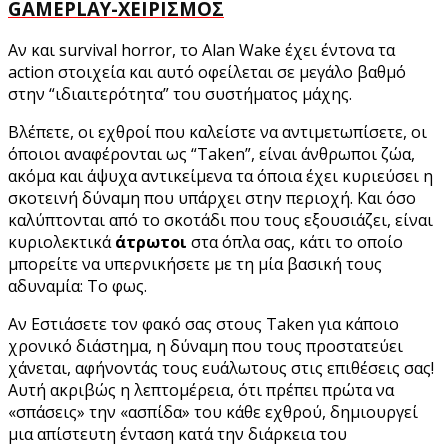
GAMEPLAY-ΧΕΙΡΙΣΜΟΣ
Αν και
survival horror, το Alan Wake έχει έντονα τα
action στοιχεία και αυτό οφείλεται σε μεγάλο βαθμό
στην “ιδιαιτερότητα” του συστήματος μάχης.
Βλέπετε, οι εχθροί που καλείστε να αντιμετωπίσετε, οι
όποιοι αναφέρονται ως “Taken”, είναι άνθρωποι ζώα,
ακόμα και άψυχα αντικείμενα τα όποια έχει κυριεύσει η
σκοτεινή δύναμη που υπάρχει στην περιοχή. Και όσο
καλύπτονται από το σκοτάδι που τους εξουσιάζει, είναι
κυριολεκτικά
άτρωτοι
στα όπλα σας, κάτι το οποίο
μπορείτε να υπερνικήσετε με τη μία βασική τους
αδυναμία: Το φως.
Αν
Εστιάσετε τον φακό σας στους Τaken για κάποιο
χρονικό διάστημα, η δύναμη που τους προστατεύει
χάνεται, αφήνοντάς τους ευάλωτους στις επιθέσεις σας
!
Αυτή ακριβώς η λεπτομέρεια, ότι πρέπει πρώτα να
«σπάσεις» την «ασπίδα» του κάθε εχθρού, δημιουργεί
μια απίστευτη ένταση κατά την διάρκεια του