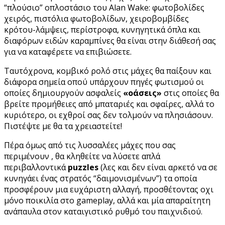
“πλούσιο”
οπλοστάσιο του Alan Wake: φωτοβολίδες
χειρός, πιστόλια φωτοβολίδων, χειροβομβίδες
κρότου-λάμψεις, περίστροφα, κυνηγητικά όπλα και
διαφόρων ειδών καραμπίνες θα είναι στην διάθεσή σας
για να καταφέρετε να επιβιώσετε.
Ταυτόχρονα, κομβικό ρολό στις μάχες θα παίξουν και
διάφορα σημεία οπού υπάρχουν πηγές φωτισμού οι
οποίες δημιουργούν ασφαλείς
«οάσεις»
στις οποίες θα
βρείτε προμήθειες από μπαταριές και σφαίρες, αλλά το
κυριότερο, οι εχθροί σας δεν τολμούν να πλησιάσουν.
Πιστέψτε με θα τα χρειαστείτε!
Πέρα όμως από τις λυσσαλέες μάχες που σας
περιμένουν , θα κληθείτε να λύσετε απλά
περιβαλλοντικά
puzzles
(λες και δεν είναι αρκετό να σε
κυνηγάει ένας στρατός “δαιμονισμένων”) τα οποία
προσφέρουν μια ευχάριστη αλλαγή, προσθέτοντας οχι
μόνο ποικιλία στο gameplay, αλλά και μία απαραίτητη
ανάπαυλα στον καταιγιστικό ρυθμό του παιχνιδιού.