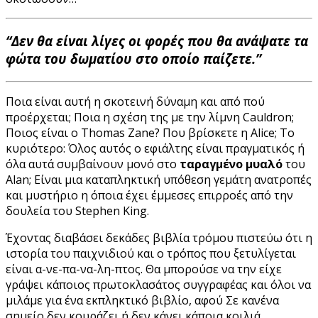
“Δεν θα είναι λίγες οι φορές που θα ανάψατε τα
φώτα του δωματίου στο οποίο παίζετε.”
Ποια είναι αυτή η σκοτεινή δύναμη και από πού
προέρχεται; Ποια η σχέση της με την λίμνη Cauldron;
Ποιος είναι ο Thomas Zane? Που βρίσκετε η Alice; Το
κυριότερο: Όλος αυτός ο εφιάλτης είναι πραγματικός ή
όλα αυτά συμβαίνουν μονό στο
ταραγμένο μυαλό
του
Alan; Είναι μια καταπληκτική υπόθεση γεμάτη ανατροπές
και μυστήριο η όποια έχει έμμεσες επιρροές από την
δουλεία του Stephen King.
Έχοντας διαβάσει δεκάδες βιβλία τρόμου πιστεύω ότι η
ιστορία του παιχνιδιού και ο τρόπος που ξετυλίγεται
είναι α-νε-πα-να-λη-πτος. Θα μπορούσε να την είχε
γράψει κάποιος πρωτοκλασάτος συγγραφέας και όλοι να
μιλάμε για ένα εκπληκτικό βιβλίο, αφού Σε κανένα
σημείο δεν κουράζει ή δεν κάνει κάποια κοιλιά,