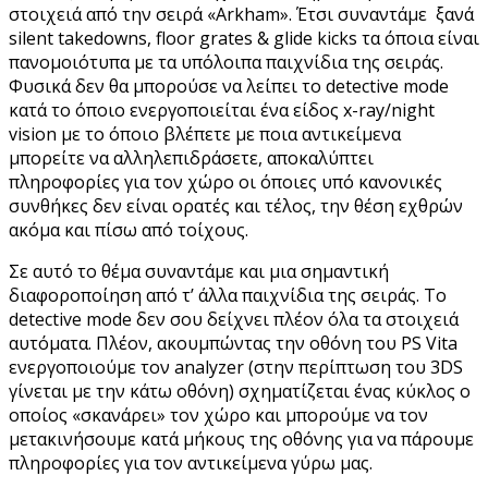
στοιχειά από την σειρά «Arkham». Έτσι συναντάμε ξανά
silent takedowns, floor grates & glide kicks τα όποια είναι
πανομοιότυπα με τα υπόλοιπα παιχνίδια της σειράς.
Φυσικά δεν θα μπορούσε να λείπει το detective mode
κατά το όποιο ενεργοποιείται ένα είδος x-ray/night
vision με το όποιο βλέπετε με ποια αντικείμενα
μπορείτε να αλληλεπιδράσετε, αποκαλύπτει
πληροφορίες για τον χώρο οι όποιες υπό κανονικές
συνθήκες δεν είναι ορατές και τέλος, την θέση εχθρών
ακόμα και πίσω από τοίχους.
Σε αυτό το θέμα συναντάμε και μια σημαντική
διαφοροποίηση από τ’ άλλα παιχνίδια της σειράς. Το
detective mode δεν σου δείχνει πλέον όλα τα στοιχειά
αυτόματα. Πλέον, ακουμπώντας την οθόνη του PS Vita
ενεργοποιούμε τον analyzer (στην περίπτωση του 3DS
γίνεται με την κάτω οθόνη) σχηματίζεται ένας κύκλος ο
οποίος «σκανάρει» τον χώρο και μπορούμε να τον
μετακινήσουμε κατά μήκους της οθόνης για να πάρουμε
πληροφορίες για τον αντικείμενα γύρω μας.