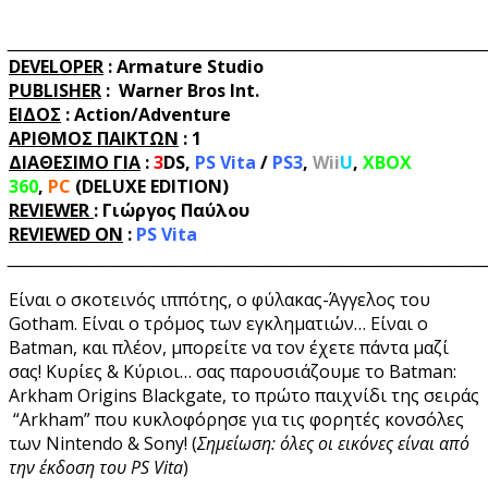
_________________________________________________________________________
DEVELOPER
: Armature Studio
PUBLISHER
: Warner Bros Int.
ΕΙΔΟΣ
: Action/Adventure
ΑΡΙΘΜΟΣ ΠΑΙΚΤΩΝ
: 1
ΔΙΑΘΕΣΙΜΟ ΓΙΑ
:
3
DS
,
PS Vita
/
PS3
,
Wii
U
,
XBOX
360
,
PC
(DELUXE EDITION)
REVIEWER
: Γιώργος Παύλου
REVIEWED ON
:
PS Vita
_________________________________________________________________________
Είναι ο σκοτεινός ιππότης, ο φύλακας-Άγγελος του
Gotham. Είναι ο τρόμος των εγκληματιών… Είναι ο
Batman, και πλέον, μπορείτε να τον έχετε πάντα μαζί
σας! Κυρίες & Κύριοι… σας παρουσιάζουμε το Batman:
Arkham Origins Blackgate, το πρώτο παιχνίδι της σειράς
“Arkham” που κυκλοφόρησε για τις φορητές κονσόλες
των Nintendo & Sony! (
Σημείωση: όλες οι εικόνες είναι από
την έκδοση του PS Vita
)