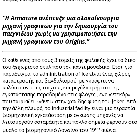
“Η Armature ανέπτυξε μια ολοκαίνουργια
μηχανή γραφικών για την δημιουργία του
παιχνιδιού χωρίς να χρησιμοποιήσει την
μηχανή γραφικών του Origins.”
Ο κάθε ένας από τους 3 τομείς της φυλακής έχει το δικό
του ξεχωριστό στυλ που τον κάνει μοναδικό. Έτσι, για
παράδειγμα, το administration office είναι ένας χώρος
καταστροφής και βανδαλισμού, με γκράφιτι να
καλύπτουν τους τοίχους και μεγάλα τμήματα της
εγκατάστασης παραδομένα στις φλόγες , ένα «ντεκόρ»
που ταιριάζει «γάντι» στην χαώδης φύση του Joker. Από
την άλλη πλευρά, το industrial facility είναι μια τεραστία
βιομηχανική εγκατάσταση με ογκώδης μηχανές να
λειτουργούν ασταμάτητα και πολλά σημεία φέρνουν στο
ου
μυαλό το βιομηχανικό Λονδίνο του 19
αιώνα.