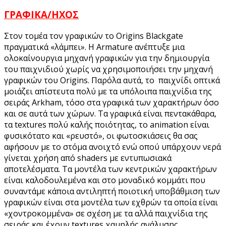
ΓΡΑΦΙΚΑ/ΗΧΟΣ
Στον τομέα τον γραφικών το Origins Blackgate
πραγματικά «λάμπει». Η Armature ανέπτυξε μια
ολοκαίνουργια μηχανή γραφικών για την δημιουργία
του παιχνιδιού χωρίς να χρησιμοποιήσει την μηχανή
γραφικών του Origins. Παρόλα αυτά, το παιχνίδι οπτικά
μοιάζει απίστευτα πολύ με τα υπόλοιπα παιχνίδια της
σειράς Arkham, τόσο στα γραφικά των χαρακτήρων όσο
και σε αυτά των χώρων. Τα γραφικά είναι πεντακάθαρα,
τα textures πολύ καλής ποιότητας, το animation είναι
φυσικότατο και «ρευστό», οι φωτοσκιάσεις θα σας
αφήσουν με το στόμα ανοιχτό ενώ οπού υπάρχουν νερά
γίνεται χρήση από shaders με εντυπωσιακά
αποτελέσματα. Τα μοντέλα των κεντρικών χαρακτήρων
είναι καλοδουλεμένα και στο μοναδικό κομμάτι που
συναντάμε κάποια αντιληπτή ποιοτική υποβάθμιση των
γραφικών είναι στα μοντέλα των εχθρών τα οποία είναι
«χοντροκομμένα» σε σχέση με τα αλλά παιχνίδια της
σειράς και έχουν textures χαμηλής ανάλυσης.