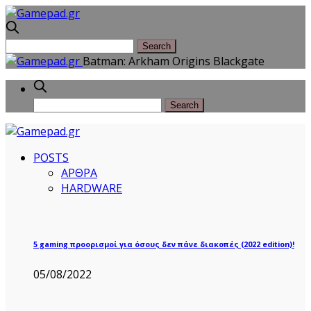
Batman: Arkham Origins Blackgate
POSTS
ΑΡΘΡΑ
HARDWARE
5 gaming προορισμοί για όσους δεν πάνε διακοπές (2022 edition)!
05/08/2022