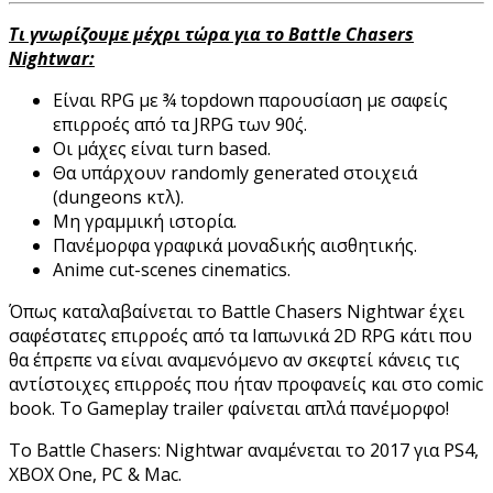
Τι γνωρίζουμε μέχρι τώρα για το Battle Chasers
Nightwar:
Είναι RPG με ¾ topdown παρουσίαση με σαφείς
επιρροές από τα JRPG των 90΄ς.
Οι μάχες είναι turn based.
Θα υπάρχουν randomly generated στοιχειά
(dungeons κτλ).
Μη γραμμική ιστορία.
Πανέμορφα γραφικά μοναδικής αισθητικής.
Anime cut-scenes cinematics.
Όπως καταλαβαίνεται το Battle Chasers Nightwar έχει
σαφέστατες επιρροές από τα Ιαπωνικά 2D RPG κάτι που
θα έπρεπε να είναι αναμενόμενο αν σκεφτεί κάνεις τις
αντίστοιχες επιρροές που ήταν προφανείς και στο comic
book. To Gameplay trailer φαίνεται απλά πανέμορφο!
Το Battle Chasers: Nightwar αναμένεται το 2017 για PS4,
XBOX One, PC & Mac.