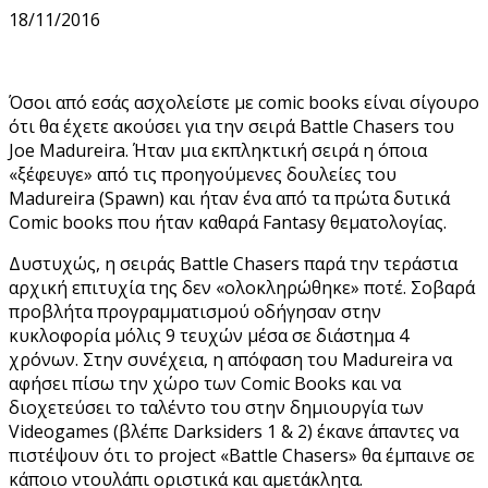
18/11/2016
Όσοι από εσάς ασχολείστε με comic books είναι σίγουρο
ότι θα έχετε ακούσει για την σειρά Battle Chasers του
Joe Madureira. Ήταν μια εκπληκτική σειρά η όποια
«ξέφευγε» από τις προηγούμενες δουλείες του
Madureira (Spawn) και ήταν ένα από τα πρώτα δυτικά
Comic books που ήταν καθαρά Fantasy θεματολογίας.
Δυστυχώς, η σειράς Battle Chasers παρά την τεράστια
αρχική επιτυχία της δεν «ολοκληρώθηκε» ποτέ. Σοβαρά
προβλήτα προγραμματισμού οδήγησαν στην
κυκλοφορία μόλις 9 τευχών μέσα σε διάστημα 4
χρόνων. Στην συνέχεια, η απόφαση του Madureira να
αφήσει πίσω την χώρο των Comic Books και να
διοχετεύσει το ταλέντο του στην δημιουργία των
Videogames (βλέπε Darksiders 1 & 2) έκανε άπαντες να
πιστέψουν ότι το project «Battle Chasers» θα έμπαινε σε
κάποιο ντουλάπι οριστικά και αμετάκλητα.