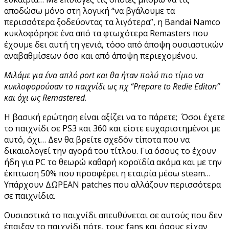
αποδώσω μόνο στη λογική “να βγάλουμε τα
περισσότερα ξοδεύοντας τα λιγότερα”, η Bandai Namco
κυκλοφόρησε ένα από τα φτωχότερα Remasters που
έχουμε δει αυτή τη γενιά, τόσο από άποψη ουσιαστικών
αναβαθμίσεων όσο και από άποψη περιεχομένου.
Μιλάμε για ένα απλό port και θα ήταν πολύ πιο τίμιο να
κυκλοφορούσαν το παιχνίδι ως πχ “Prepare to Redie Εditon”
και όχι ως Remastered
.
Η βασική ερώτηση είναι αξίζει να το πάρετε; Όσοι έχετε
το παιχνίδι σε PS3 και 360 και είστε ευχαριστημένοι με
αυτό, όχι… Δεν θα βρείτε σχεδόν τίποτα που να
δικαιολογεί την αγορά του τίτλου. Για όσους το έχουν
ήδη για PC το θεωρώ καθαρή κοροϊδία ακόμα και με την
έκπτωση 50% που προσφέρει η εταιρία μέσω steam…
Υπάρχουν ΔΩΡΕΑΝ patches που αλλάζουν περισσότερα
σε παιχνίδια.
Ουσιαστικά το παιχνίδι απευθύνεται σε αυτούς που δεν
έπαιξαν το παιχνίδι πότε, τους fans και όσους είχαν