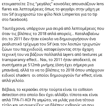
ετοιμαστείτε: Στις “μεγάλες” κονσόλες απουσιάζουν lens
flares και λεπτομέρειες όπως το φεγγάρι στην μάχη με
τον Sif (ευχαριστώ τον φίλο Nick Limperios για το tip
στο facebook).
Ταυτόχρονα, υπάρχουν μια σειρά από λεπτομέρειες που
όταν τις βλέπεις το 2018 απλά απορείς… Καταλαβαίνω
ότι το 2011 δεν ήταν εύκολο να δημιουργήσουν ένα
ρεαλιστικό τρίχωμα του Sif (και τον λοιπών τριχωτών
ζώων του παιχνιδιού), καταφεύγοντας στην άχαρη
τεχνική του να βάζουν πολλαπλά layers από textures με
transparancy effect… Ναι, το 2011 ήταν αποδεκτό, σε
συστήματα με 512mb μνήμης (όση έχει σήμερα μια
μπανάνα), αλλά το να το βλέπεις το 2018 όπου υπάρχουν
ειδικοί shaders οι οποίοι δημιουργούν fur effect, είναι
απλά γελοίο.
Βέβαια, το κερασάκι στην τούρτα είναι το collision
detection στο οποίο δεν έχει αλλάξει τίποτα και είναι
απλά ΤΡΑ-ΓΙ-ΚΟ! Ρε γαμώτο, να μιλάς για ένα τέτοιο
τίτλο και να συνεχίζεις να βλέπεις εχθρούς να σου