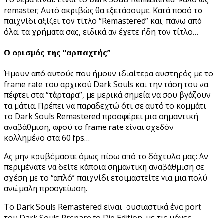
remaster; Αυτό ακριβώς θα εξετάσουμε. Κατά ποσό το
παιχνίδι αξίζει τον τίτλο “Remastered” και, πάνω από
όλα, τα χρήματα σας, ειδικά αν έχετε ήδη τον τίτλο…
Ο ορισμός της “αρπαχτής”
Ήμουν από αυτούς που ήμουν ιδιαίτερα αυστηρός με το
frame rate του αρχικού Dark Souls και την τάση του να
πέφτει στα “τάρταρα”, με μερικά σημεία να σου βγάζουν
τα μάτια. Πρέπει να παραδεχτώ ότι σε αυτό το κομμάτι
το Dark Souls Remastered προσφέρει μια σημαντική
αναβάθμιση, αφού το frame rate είναι σχεδόν
κολλημένο στα 60 fps…
Ας μην κρυβόμαστε όμως πίσω από το δάχτυλο μας: Αν
περιμένατε να δείτε κάποια σημαντική αναβάθμιση σε
σχέση με το “απλό” παιχνίδι ετοιμαστείτε για μια πολύ
ανώμαλη προσγείωση.
Το Dark Souls Remastered είναι ουσιαστικά ένα port
του Dark Souls Prepare to Die Edition, με τις μόνες