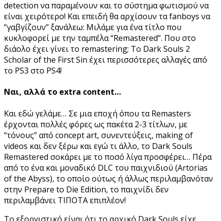
detection να παραμένουν και το σύστημα φωτισμού να
είναι χειρότερο! Και επειδή θα αρχίσουν τα fanboys να
“γαβγίζουν” ξανάλεω: Μιλάμε για ένα τίτλο που
κυκλοφορεί με την ταμπέλα “Remastered”. Που στο
διάολο έχει γίνει το remastering; Το Dark Souls 2
Scholar of the First Sin έχει περισσότερες αλλαγές από
το PS3 στο PS4!
Ναι, αλλά το extra content…
Και εδώ γελάμε… Σε μια εποχή όπου τα Remasters
έρχονται πολλές φόρες ως πακέτα 2-3 τίτλων, με
“τόνους” από concept art, συνεντεύξεις, making of
videos και δεν ξέρω και εγώ τι άλλο, το Dark Souls
Remastered σοκάρει με το ποσό λίγα προσφέρει… Πέρα
από το ένα και μοναδικό DLC του παιχνιδιού (Artorias
of the Abyss), το οποίο ούτως ή άλλως περιλαμβανόταν
στην Prepare to Die Edition, το παιχνίδι δεν
περιλαμβάνει ΤΙΠΟΤΑ επιπλέον!
Το εξοργιστικό είναι ότι το αρχικό Dark Souls είχε