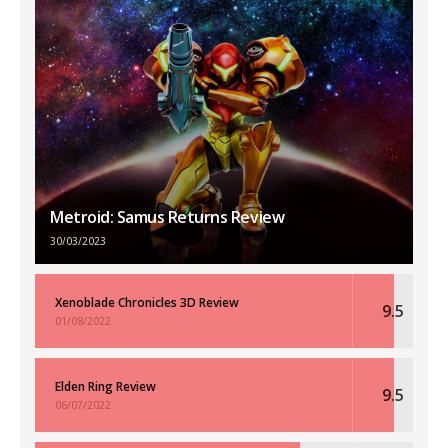
Metroid: Samus Returns Review
30/03/2023
Xenoblade Chronicles 3D Review
9.5
01/08/2022
Elden Ring Review
9.5
06/07/2022