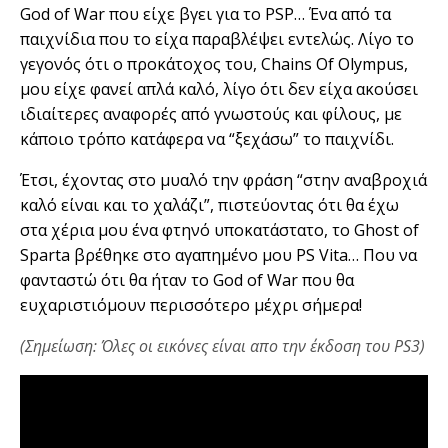
God of War που είχε βγει για το PSP… Ένα από τα
παιχνίδια που το είχα παραβλέψει εντελώς. Λίγο το
γεγονός ότι ο προκάτοχος του, Chains Of Olympus,
μου είχε φανεί απλά καλό, λίγο ότι δεν είχα ακούσει
ιδιαίτερες αναφορές από γνωστούς και φίλους, με
κάποιο τρόπο κατάφερα να “ξεχάσω” το παιχνίδι.
Έτσι, έχοντας στο μυαλό την φράση “στην αναβροχιά
καλό είναι και το χαλάζι”, πιστεύοντας ότι θα έχω
στα χέρια μου ένα φτηνό υποκατάστατο, το Ghost of
Sparta βρέθηκε στο αγαπημένο μου PS Vita… Που να
φανταστώ ότι θα ήταν το God of War που θα
ευχαριστιόμουν περισσότερο μέχρι σήμερα!
(Σημείωση: Όλες οι εικόνες είναι απο την έκδοση του PS3)