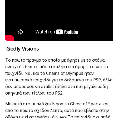
Godly Visions
Το πρώτο πράγμα το οποίο με άφησε με το στόμα
ανοιχτό είναι το πόσο εκπληκτικά όμορφο είναι το
παιχνίδι! Ναι και το Chains of Olympus ήταν
εντυπωσιακό παιχνίδι για τα δεδομένα του PSP, άλλα
δεν μπορούσε να σταθεί δίπλα στα πιο μεγαλειώδη
σκηνικά των τίτλων του PS2…
Με αυτά στο μυαλό ξεκίνησα το Ghost of Sparta και,
από το πρώτο σχεδόν λεπτό, αυτά που έβλεπα στην
οθόνη με είχαν αφήσει άφωνο! Το παιχνίδι όχι απλά