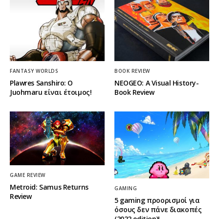
FANTASY WORLDS
BOOK REVIEW
Plawres Sanshiro: Ο
NEOGEO: A Visual History-
Juohmaru είναι έτοιμος!
Book Review
GAME REVIEW
Metroid: Samus Returns
GAMING
Review
5 gaming προορισμοί για
όσους δεν πάνε διακοπές
(2022 edition)!