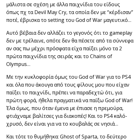
μάλιστα σε σχέση με άλλα παιχνίδια του είδους
όπως πχ τα Devil May Cry, τα οποία δεν με “κέρδισαν”
ποτέ, έβρισκα το setting του God of War μαγευτικό…
Αυτό βέβαια δεν αλλάζει το γεγονός ότι το gameplay
δεν με τρέλαινε, οπότε δεν θα πέσετε από τα σύννεφα
αν σας πω μέχρι πρόσφατα είχα παίξει μόνο τα 2
πρώτα παιχνίδια της σειράς και το Chains of
Olympus…
Με την κυκλοφορία όμως του God of War για το PS4
και όλα που άκουγα από τους φίλους μου που είχαν
παίξει το παιχνίδι, πρέπει να παραδεχτώ ότι, για
πρώτη φορά, ήθελα πραγματικά να παίξω God of War!
Έλα όμως, που όταν έμενα με έπιασε η πρεμούρα,
φτιάχναμε βαλίτσες για διακοπές! Και το PS4 καλό-
χρυσό, δεν είναι για να το κουβαλάς σε νησιά…
Και τότε το θυμήθηκα: Ghost of Sparta, το δεύτερο