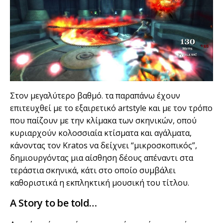
Στον μεγαλύτερο βαθμό. τα παραπάνω έχουν
επιτευχθεί με το εξαιρετικό artstyle και με τον τρόπο
που παίζουν με την κλίμακα των σκηνικών, οπού
κυριαρχούν κολοσσιαία κτίσματα και αγάλματα,
κάνοντας τον Kratos να δείχνει “μικροσκοπικός”,
δημιουργόντας μια αίσθηση δέους απέναντι στα
τεράστια σκηνικά, κάτι στο οποίο συμβάλει
καθοριστικά η εκπληκτική μουσική του τίτλου.
Α
Story to be told…