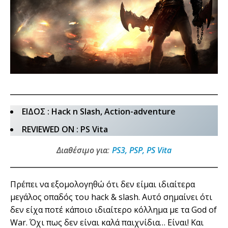
ΕΙΔΟΣ : Hack n Slash, Action-adventure
REVIEWED ON : PS Vita
Διαθέσιμο για
:
PS3, PSP, PS Vita
Πρέπει να εξομολογηθώ ότι δεν είμαι ιδιαίτερα
μεγάλος οπαδός του hack & slash. Αυτό σημαίνει ότι
δεν είχα ποτέ κάποιο ιδιαίτερο κόλλημα με τα God of
War. Όχι πως δεν είναι καλά παιχνίδια… Είναι! Και