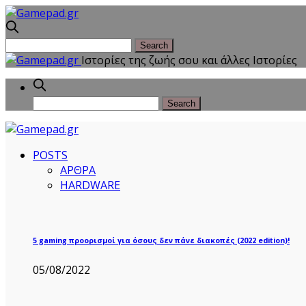
Ιστορίες της ζωής σου και άλλες Iστορίες
POSTS
ΑΡΘΡΑ
HARDWARE
5 gaming προορισμοί για όσους δεν πάνε διακοπές (2022 edition)!
05/08/2022