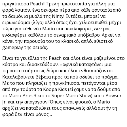
πριγκίπισσα Peach!! Τρελή πρωτοτυπία για άλλη μια
φορά λοιπόν, ένα σενάριο πέρα από κάθε φαντασία από
τα δαιμόνια μυαλά της Ninty! Εντάξει, μπορεί να
ειρωνεύομαι (λίγο) αλλά όπως έχει χιλιοειπωθεί μέχρι
τώρα για κάθε νέο Mario που κυκλοφορεί, δεν μας
ενδιαφέρει καθόλου το σεναριακό υπόβαθρο. Αρκεί να
κάνει την παρουσία του το κλασικό, απλό, εθιστικό
gameplay της σειράς.
Είναι τα γενέθλια της Peach και όλοι είναι μαζεμένοι στο
κάστρο και διασκεδάζουν. Ξαφνικά καταφτάνει μια
τεράστια τούρτα ως δώρο και όλοι ενθουσιάζονται.
Καταλαβαίνετε βέβαια προς τα πού οδεύει το πράγμα…
Με το που πλησιάζει η πριγκίπισσα, πετάγονται μέσα
από την τούρτα τα Koopa Kids (είχαμε να τα δούμε από
το Mario Bros 3 και το Super Mario Show) και ο Bowser
Jr. και την απαγάγουν! Όπως είναι φυσικό, ο Mario
αρχίζει να καταδιώκει τους απαγωγείς αλλά αυτήν τη
φορά δεν είναι μόνος…