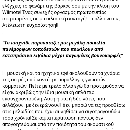
ελέγχεις το φανάρι της βάρκας σου με την κλίση του
Wiimote! Ένας συνεχής οργασμός πρωτοτυπίας
στερεωμένος σε μια κλασική συνταγή!! Τι άλλο να πω;
Ατέλειωτη ευχαρίστηση!!
“Το παιχνίδι παρουσιάζει μια μεγάλη ποικιλία
πανέμορφων τοποθεσιών που ποικίλουν από
καταπράσινα λιβάδια μέχρι παγωμένες βουνοκορφές”
Η μουσική και τα ηχητικά εφέ ακολουθούν τα χνάρια
της σειράς από κοντά, με παραλλαγές γνωστών
κομματιών. Πείτε με τρελό αλλά εγώ θα προτιμούσα να
είχαν ακριβώς την ίδια μουσική απλά πιο
εκσυγχρονισμένη. Αυτή η μία ή δύο νότες που
αλλάζουν, με ξενερώνουν!! Δεν μπορώ να τις προσθέσω
στις μελωδίες που έχω συνηθίσει να σιγοτραγουδάω
τόσα χρόνια! Σε καμία περίπτωση πάντως δεν
απογοητεύομαι από την ποιότητα του ακουστικού