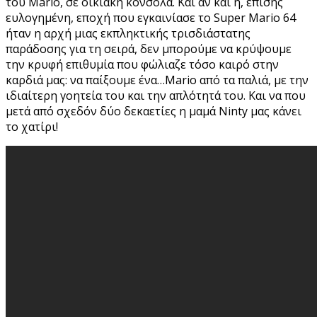
του Mario, σε οικιακή κονσόλα. Και αν και η, επίσης
ευλογημένη, εποχή που εγκαινίασε το Super Mario 64
ήταν η αρχή μιας εκπληκτικής τρισδιάστατης
παράδοσης για τη σειρά, δεν μπορούμε να κρύψουμε
την κρυφή επιθυμία που φώλιαζε τόσο καιρό στην
καρδιά μας: να παίξουμε ένα…Mario από τα παλιά, με την
ιδιαίτερη γοητεία του και την απλότητά του. Και να που
μετά από σχεδόν δύο δεκαετίες η μαμά Ninty μας κάνει
το χατίρι!