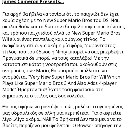
James Cameron Presents…
Για αρχή θα ήθελα να τονίσω ότι το παιχνίδι δεν έχει
καμία σχέση με το New Super Mario Bros του DS. Ναι,
ακολουθούν και τα δύο την ίδια φιλοσοφία απεικόνισης
και τρόπου παιχνιδιού αλλά το New Super Mario Bros
Wii είναι ένας παντελώς καινούργιος τίτλος. Το
αναφέρω γιατί ο, για ακόμη μία φόρα, “ευφάνταστος”
τίτλος που του έδωσε η Ninty μπορεί να σας μπερδέψει.
Πραγματικά δε μπορώ να τους καταλάβω! Με την
κατατοπιστικότατη νοοτροπία που ακολουθούν στις
ονομασίες των Mario, θα μπορούσε κάλλιστα να
ονομάζεται “Very New Super Mario Bros For Wii Which
Plays Like Super Mario Bros 3 And Also Adds 4-player
Mode” Ήμαρτον πια!! Έχετε τόση φαντασία στη
δημιουργία, ο τίτλος σας δυσκολεύει;;
Θα σας αφήσω να μαντέψετε πώς μπλέκει ο αγαπημένος
μας υδραυλικός σε άλλη μια περιπέτεια…Για σκεφτείτε
λίγο…Λίγο ακόμα…ΝΑΙ! Το βρήκατε! Δεν περίμενα να το
βρείτε, παράξενο μου φαίνεται!! Ο Bowser απήγαγε την