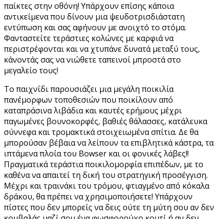
παίκτες στην οθόνη! Υπάρχουν επίσης κάποια
αντικείμενα που δίνουν μια ψευδοτρισδιάστατη
εντύπωση και σας αφήνουν με ανοιχτό το στόμα.
Φανταστείτε τεράστιες κολώνες με καρφιά να
περιστρέφονται και να χτυπάνε δυνατά μεταξύ τους,
κάνοντάς σας να νιώθετε ταπεινοί μπροστά στο
μεγαλείο τους!
Το παιχνίδι παρουσιάζει μια μεγάλη ποικιλία
πανέμορφων τοποθεσιών που ποικίλουν από
καταπράσινα λιβάδια και καυτές ερήμους μέχρι
παγωμένες βουνοκορφές, βαθιές θάλασσες, κατάλευκα
σύννεφα και τρομακτικά στοιχειωμένα σπίτια. Δε θα
μπορούσαν βέβαια να λείπουν τα επιβλητικά κάστρα, τα
ιπτάμενα πλοία του Bowser και οι φονικές λάβες!!
Πραγματικά τεράστια ποικιλομορφία επιπέδων, με το
καθένα να απαιτεί τη δική του στρατηγική προσέγγιση.
Μέχρι και τραινάκι του τρόμου, φτιαγμένο από κόκαλα
δράκου, θα πρέπει να χρησιμοποιήσετε! Υπάρχουν
πίστες που δεν μπορείς να δεις ούτε τη μύτη σου αν δεν
κουβαλάς μαζί σου ένα φωσφορούχο κουτί ή αν δεν