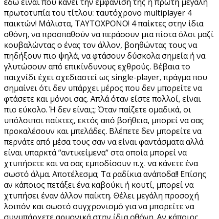
εδώ είναι που κάνει την εμφάνισή της η πρώτη μεγάλη
πρωτοτυπία του τίτλου: ταυτόχρονο multiplayer 4
παικτών! Μάλιστα, ΤΑΥΤΟΧΡΟΝΟ! 4 παίκτες στην ίδια
οθόνη, να προσπαθούν να περάσουν μια πίστα όλοι μαζί
κουβαλώντας ο ένας τον άλλον, βοηθώντας τους να
πηδήξουν πιο ψηλά, να φτάσουν δύσκολα σημεία ή να
γλυτώσουν από επικίνδυνους εχθρούς. Βέβαια το
παιχνίδι έχει σχεδιαστεί ως single-player, πράγμα που
σημαίνει ότι δεν υπάρχει μέρος που δεν μπορείτε να
φτάσετε και μόνοι σας. Απλά όταν είστε πολλοί, είναι
πιο εύκολο. Ή δεν είναι;;; Όταν παίζετε ομαδικά, οι
υπόλοιποι παίκτες, εκτός από βοήθεια, μπορεί να σας
προκαλέσουν και μπελάδες. Βλέπετε δεν μπορείτε να
περνάτε από μέσα τους σαν να είναι φαντάσματα αλλά
είναι υπαρκτά “αντικείμενα” στα οποία μπορεί να
χτυπήσετε και να σας εμποδίσουν π.χ. να κάνετε ένα
σωστό άλμα. Αποτέλεσμα; Τα ραδίκια ανάποδα!! Επίσης
αν κάποιος πετάξει ένα καβούκι ή κουτί, μπορεί να
χτυπήσει έναν άλλον παίκτη. Θέλει μεγάλη προσοχή
λοιπόν και σωστό συγχρονισμό για να μπορείτε να
συνυπάρχετε αρμονικά στην ίδια οθόνη. Αν κάποιος