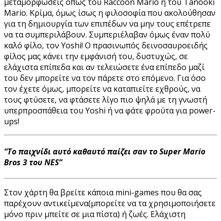
μεταμορφώσεις όπως του Raccoon Mario ή του Tanooki
Mario. Κρίμα, όμως ίσως η φιλοσοφία που ακολούθησαν
για τη δημιουργία των επιπέδων να μην τους επέτρεπε
να τα συμπεριλάβουν. Συμπεριέλαβαν όμως έναν πολύ
καλό φίλο, τον Yoshi! Ο πρασινωπός δεινοσαυροειδής
φίλος μας κάνει την εμφάνισή του, δυστυχώς, σε
ελάχιστα επίπεδα και αν τελειώσετε ένα επίπεδο μαζί
του δεν μπορείτε να τον πάρετε στο επόμενο. Για όσο
τον έχετε όμως, μπορείτε να καταπιείτε εχθρούς, να
τους φτύσετε, να φτάσετε λίγο πιο ψηλά με τη γνωστή
υπερπροσπάθεια του Yoshi ή να φάτε φρούτα για power-
ups!
“Το παιχνίδι αυτό καθαυτό παίζει σαν το Super Mario
Bros 3 του NES”
Στον χάρτη θα βρείτε κάποια mini-games που θα σας
παρέχουν αντικείμενα(μπορείτε να τα χρησιμοποιήσετε
μόνο πριν μπείτε σε μια πίστα) ή ζωές. Ελάχιστη