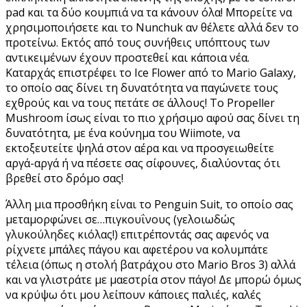
pad και τα δύο κουμπιά να τα κάνουν όλα! Μπορείτε να
χρησιμοποιήσετε και το Nunchuk αν θέλετε αλλά δεν το
προτείνω. Εκτός από τους συνήθεις υπόπτους των
αντικειμένων έχουν προστεθεί και κάποια νέα.
Καταρχάς επιστρέφει το Ice Flower από το Mario Galaxy,
το οποίο σας δίνει τη δυνατότητα να παγώνετε τους
εχθρούς και να τους πετάτε σε άλλους! Το Propeller
Mushroom ίσως είναι το πιο χρήσιμο αφού σας δίνει τη
δυνατότητα, με ένα κούνημα του Wiimote, να
εκτοξευτείτε ψηλά στον αέρα και να προσγειωθείτε
αργά-αργά ή να πέσετε σας σίφουνες, διαλύοντας ότι
βρεθεί στο δρόμο σας!
Άλλη μια προσθήκη είναι το Penguin Suit, το οποίο σας
μεταμορφώνει σε…πιγκουΐνους (γελοιωδώς
γλυκούληδες κιόλας!) επιτρέποντάς σας αφενός να
ρίχνετε μπάλες πάγου και αφετέρου να κολυμπάτε
τέλεια (όπως η στολή βατράχου στο Mario Bros 3) αλλά
και να γλιστράτε με μαεστρία στον πάγο! Δε μπορώ όμως
να κρύψω ότι μου λείπουν κάποιες παλιές, καλές