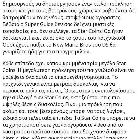
δημιουργούς να δημιουργήσουν έναν τίτλο-πρόκληση
ακόμη και για τους βετεράνους, χωρίς να φοβούνται ότι
θα τρομάξουν τους νέους υποψήφιους αγοραστές.
Βέβαια ο Super Guide δεν σας δείχνει μυστικές
τοποθεσίες και δεν συλλέγει τα Star Coins! Θα ήταν
αδικία γιατί εκεί είναι όλο το ζουμί του παιχνιδιού!
Όσοι έχετε παίξει το New Mario Bros του DS θα
γνωρίζετε ήδη για πιο πράγμα μιλάω.
Κάθε επίπεδο έχει κάπου κρυμμένα τρία μεγάλα Star
Coins. Η μεγαλύτερη πρόκληση του παιχνιδιού είναι να
μαζέψετε όλα αυτά τα υπερμεγέθη νομίσματα. Το
παιχνίδι γενικά είναι μέτριας δυσκολίας, για να
περάσετε απλά τις πίστες. Όμως όταν συνυπολογίσουμε
την συλλογή των Star Coins, εκτοξεύεται στις πιο
υψηλές θέσεις δυσκολίας. Είναι μια πρόκληση που
ακόμη και τους βετεράνους μπορεί να τους λυγίσει,
ειδικά στα τελευταία επίπεδα. Τα Star Coins μπορείτε να
τα χρησιμοποιήσετε για να αγοράσετε video από το
κάστρο του πρώτου κόσμου, που δείχνουν διάφορα
hints n’ tips, κόλπα συνεργασίας για πολλούς παίκτες,