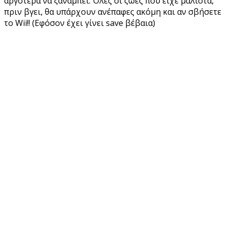
αργότερα να ξαναμπεί. Όλες οι ζωές που είχε μάλιστα,
πριν βγει, θα υπάρχουν ανέπαφες ακόμη και αν σβήσετε
το Wii!! (Εφόσον έχει γίνει save βέβαια)