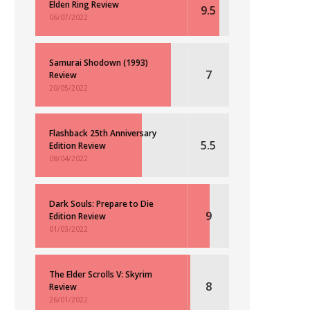
Elden Ring Review
9.5
06/07/2022
Samurai Shodown (1993)
7
Review
20/05/2022
Flashback 25th Anniversary
5.5
Edition Review
08/04/2022
Dark Souls: Prepare to Die
9
Edition Review
01/03/2022
The Elder Scrolls V: Skyrim
8
Review
26/01/2022