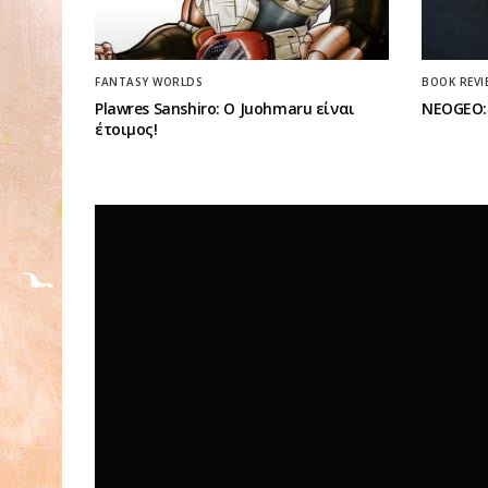
FANTASY WORLDS
BOOK REVI
Plawres Sanshiro: Ο Juohmaru είναι
NEOGEO: 
έτοιμος!