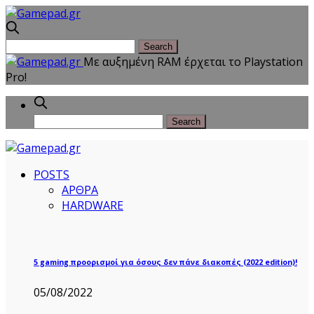
Με αυξημένη RAM έρχεται το Playstation
Pro!
POSTS
ΑΡΘΡΑ
HARDWARE
5 gaming προορισμοί για όσους δεν πάνε διακοπές (2022 edition)!
05/08/2022