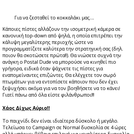
Για να ζεσταθεί το κοκκαλάκι μας….
Κάποιες πίστες αλλάζουν την ισομετρική κάμερα σε
κανονική top-down από ψηλά, η οποία επιτρέπει την
κάλυψη μεγαλύτερης περιοχής ώστε να
προγραμματίζετε καλύτερα την στρατηγική σας (δηλ.
ποιον θα σκοτώσετε πρώτα!!). Θα νιώσετε συχνά την
ανάγκη ο Postal Dude να μπορούσε να κινηθεί πιο
γρήγορα, ειδικά όταν ψάχνετε τις πίστες για
εναπομείναντες επιζώντες. Θα ελέγχετε τον σωρό
πτωμάτων για να εντοπίσετε κάποιον που δεν έχει
ξεψυχήσει ακόμα για να τον βοηθήσετε να το κάνει!
Γιατί πάνω από όλα είστε φιλάνθρωποι!!!
Χάος Δίχως Αύριο!!
Το παιχνίδι δεν είναι ιδιαίτερα δύσκολο ή μεγάλο.
Τελείωσα το Campaign σε Normal δυσκολία σε 4 ώρες
αλλά υπάρχει βέβαια επιλογή για μεγαλύτερη δυσκολία,