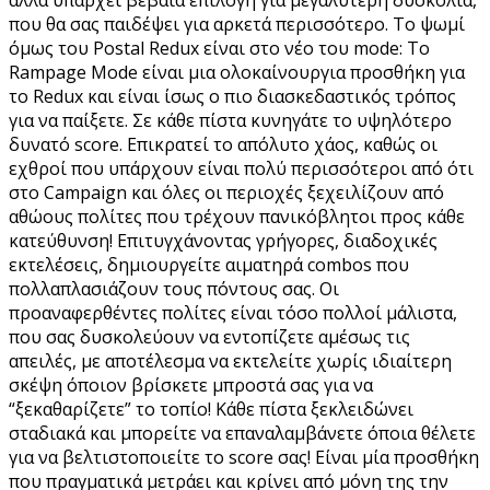
που θα σας παιδέψει για αρκετά περισσότερο. Το ψωμί
όμως του Postal Redux είναι στο νέο του mode: Το
Rampage Mode είναι μια ολοκαίνουργια προσθήκη για
το Redux και είναι ίσως ο πιο διασκεδαστικός τρόπος
για να παίξετε. Σε κάθε πίστα κυνηγάτε το υψηλότερο
δυνατό score. Επικρατεί το απόλυτο χάος, καθώς οι
εχθροί που υπάρχουν είναι πολύ περισσότεροι από ότι
στο Campaign και όλες οι περιοχές ξεχειλίζουν από
αθώους πολίτες που τρέχουν πανικόβλητοι προς κάθε
κατεύθυνση! Επιτυγχάνοντας γρήγορες, διαδοχικές
εκτελέσεις, δημιουργείτε αιματηρά combos που
πολλαπλασιάζουν τους πόντους σας. Οι
προαναφερθέντες πολίτες είναι τόσο πολλοί μάλιστα,
που σας δυσκολεύουν να εντοπίζετε αμέσως τις
απειλές, με αποτέλεσμα να εκτελείτε χωρίς ιδιαίτερη
σκέψη όποιον βρίσκετε μπροστά σας για να
“ξεκαθαρίζετε” το τοπίο! Κάθε πίστα ξεκλειδώνει
σταδιακά και μπορείτε να επαναλαμβάνετε όποια θέλετε
για να βελτιστοποιείτε το score σας! Είναι μία προσθήκη
που πραγματικά μετράει και κρίνει από μόνη της την