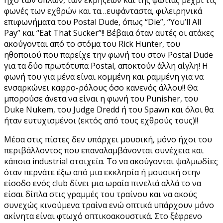
φωνές των εχθρών και τα…ευφάνταστα, φιλειρηνικά
επιφωνήματα του Postal Dude, όπως “Die”, “You’ll All
Pay” και “Eat That Sucker”!! Βέβαια όταν αυτές οι ατάκες
ακούγονται από το στόμα του Rick Hunter, του
ηθοποιού που παρείχε την φωνή του στον Postal Dude
για τα δύο πρωτότυπα Postal, αποκτούν άλλη αίγλη! Η
φωνή του για μένα είναι κομμένη και ραμμένη για να
ενσαρκώνει καφρο-ρόλους όσο κανενός άλλου!! Θα
μπορούσε άνετα να είναι η φωνή του Punisher, του
Duke Nukem, του Judge Dredd ή του Spawn και όλοι θα
ήταν ευτυχισμένοι (εκτός από τους εχθρούς τους)!!
Μέσα στις πίστες δεν υπάρχει μουσική, μόνο ήχοι του
περιβάλλοντος που επαναλαμβάνονται συνέχεια και
κάποια industrial στοιχεία. Το να ακούγονται ψαλμωδίες
όταν περνάτε έξω από μια εκκλησία ή μουσική στην
είσοδο ενός club δίνει μια ωραία πινελιά αλλά το να
είσαι δίπλα στις γραμμές του τραίνου και να ακούς
συνεχώς κινούμενα τραίνα ενώ οπτικά υπάρχουν μόνο
ακίνητα είναι φτωχό οπτικοακουστικά. Στο ξέφρενο