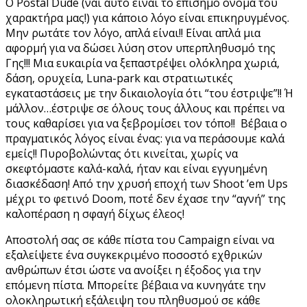
O Postal Dude (ναι αυτό είναι το επίσημο όνομα του
χαρακτήρα μας!) για κάποιο λόγο είναι επικηρυγμένος.
Μην ρωτάτε τον λόγο, απλά είναι!! Είναι απλά μια
αφορμή για να δώσει λύση στον υπερπληθυσμό της
Γης!!! Μια ευκαιρία να ξεπαστρέψει ολόκληρα χωριά,
δάση, ορυχεία, Luna-park και στρατιωτικές
εγκαταστάσεις με την δικαιολογία ότι “του έστριψε”!! Ή
μάλλον…έστριψε σε όλους τους άλλους και πρέπει να
τους καθαρίσει για να ξεβρομίσει τον τόπο!! Βέβαια ο
πραγματικός λόγος είναι ένας: για να περάσουμε καλά
εμείς!! Πυροβολώντας ότι κινείται, χωρίς να
σκεφτόμαστε καλά-καλά, ήταν και είναι εγγυημένη
διασκέδαση! Από την χρυσή εποχή των Shoot ’em Ups
μέχρι το φετινό Doom, ποτέ δεν έχασε την “αγνή” της
καλοπέραση η σφαγή δίχως έλεος!
Αποστολή σας σε κάθε πίστα του Campaign είναι να
εξαλείψετε ένα συγκεκριμένο ποσοστό εχθρικών
ανθρώπων έτσι ώστε να ανοίξει η έξοδος για την
επόμενη πίστα. Μπορείτε βέβαια να κυνηγάτε την
ολοκληρωτική εξάλειψη του πληθυσμού σε κάθε