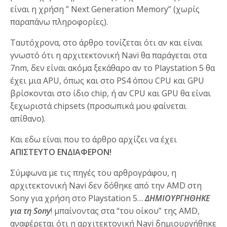
είναι η χρήση ” Next Generation Memory” (χωρίς
παραπάνω πληροφορίες).
Ταυτόχρονα, στο άρθρο τονίζεται ότι αν και είναι
γνωστό ότι η αρχιτεκτονική Navi θα παράγεται στα
7nm, δεν είναι ακόμα ξεκάθαρο αν το Playstation 5 θα
έχει μια APU, όπως και στο PS4 όπου CPU και GPU
βρίσκονται στο ίδιο chip, ή αν CPU και GPU θα είναι
ξεχωριστά chipsets (προσωπικά μου φαίνεται
απίθανο).
Και εδω είναι που το άρθρο αρχίζει να έχει
ΑΠΙΣΤΕΥΤΟ ΕΝΔΙΑΦΕΡΟΝ!
Σύμφωνα με τις πηγές του αρθρογράφου, η
αρχιτεκτονική Navi δεν δόθηκε από την AMD στη
Sony για χρήση στο Playstation 5…
ΔΗΜΙΟΥΡΓΗΘΗΚΕ
για τη Sony
! μπαίνοντας στα “του οίκου” της AMD,
αναφέρεται ότι η αρχιτεκτονική Navi δημιουργήθηκε