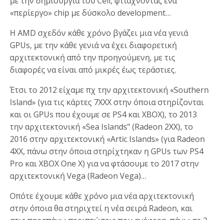
με την δημιουργία του Cell, φτιάχνοντας ένα
«περίεργο» chip με δύσκολο development…
Η AMD σχεδόν κάθε χρόνο βγάζει μια νέα γενιά
GPUs, με την κάθε γενιά να έχει διαφορετική
αρχιτεκτονική από την προηγούμενη, με τις
διαφορές να είναι από μικρές έως τεράστιες.
Έτσι το 2012 είχαμε πχ την αρχιτεκτονική «Southern
Island» (για τις κάρτες 7ΧΧΧ στην όποια στηρίζονται
και οι GPUs που έχουμε σε PS4 και XBOX), το 2013
την αρχιτεκτονική «Sea Islands” (Radeon 2XX), το
2016 στην αρχιτεκτονική «Artic Islands» (για Radeon
4XX, πάνω στην όποια στηρίχτηκαν η GPUs των PS4
Pro και XBOX One X) για να φτάσουμε το 2017 στην
αρχιτεκτονική Vega (Radeon Vega)…
Οπότε έχουμε κάθε χρόνο μια νέα αρχιτεκτονική
στην όποια θα στηριχτεί η νέα σειρά Radeon, και