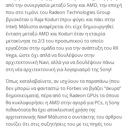
από την συνεργασία μεταξύ Sony και AMD, την εποχή
που στο τιμόνι του Radeon Technologies Group
βρισκόταν ο Raja Koduri (πριν φύγει και πάει στην
Intel). Μάλιστα αναφέρεται ότι είχε δημιουργηθεί
ένταση μεταξύ AMD και Koduri όταν η εταιρία
μετακίνησε τα 2/3 του προσωπικού το οποίο
εργαζόταν στην ομάδα του για την ανάπτυξη του RX
Vega, ώστε όχι απλά να δουλέψουν στην
αρχιτεκτονική Navi, αλλά για να δουλέψουν πάνω
στη νέα αρχιτεκτονική για λογαριασμό της Sony!
Όπως καταλαβαίνετε, αν ισχύουν τα παραπάνω (που
δεν μπορώ να φανταστώ το Forbes να βγάζει “άκυρα”
δημοσιεύματα), πέρα από τις Radeon GPUs τα όποια
θα κυκλοφορήσει η AMD στην αγορά για PCs, η Sony
πιθανότατα θα έ
χει αποκλειστική χρήση της
αρχιτεκτονικής Navi
! Μάλιστα ο συντάκτης του άρθρου
τονίζει ότι στις συζητήσεις του με τις πηγές του