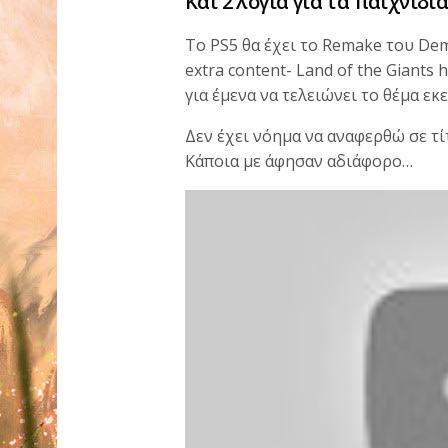
Και 2 λόγια για τα παιχνίδι
Το PS5 θα έχει το Remake του Dem
extra content- Land of the Giants 
για έμενα να τελειώνει το θέμα εκ
Δεν έχει νόημα να αναφερθώ σε τ
Κάποια με άφησαν αδιάφορο…