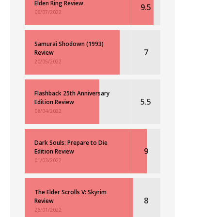
Elden Ring Review
9.5
06/07/2022
Samurai Shodown (1993)
7
Review
20/05/2022
Flashback 25th Anniversary
5.5
Edition Review
08/04/2022
Dark Souls: Prepare to Die
9
Edition Review
01/03/2022
The Elder Scrolls V: Skyrim
8
Review
26/01/2022