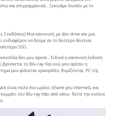
στω και επιγραμματικά… Ξεκινάμε λοιπόν με το
 2 εκδόσεις! Μια κανονική, με disc-drive και μια
χει ενδιαφέρον να δούμε αν το δεύτερο θα είναι
εγαλύτερο SSD…
Η κονσόλα δεν μου άρεσε… Ειδικά η κανονική έκδοση
 βρίσκεται το Blu-ray. Και ενώ μου αρέσει η
στημα μου φαίνεται κραυγαλέο, θυμίζοντας PC της
lack είναι πολύ πιο ωραίο (thank you internet), και
κομμάτι του Blu-ray πάει από κάτω- δείτε την εικόνα
ο.