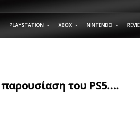
PLAYSTATION
XBOX
NINTENDO
REVI
ν παρουσίαση του PS5….