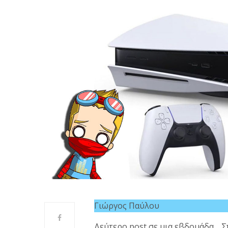
Γιώργος Παύλου
Δεύτερο post σε μια εβδομάδα… Σπ