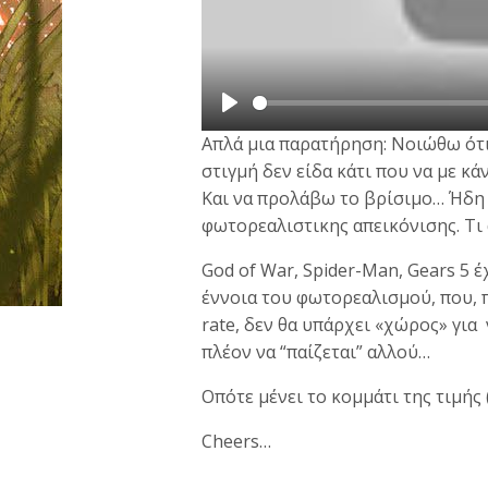
P
Απλά μια παρατήρηση: Νοιώθω ότι
l
στιγμή δεν είδα κάτι που να με κ
a
Και να προλάβω το βρίσιμο… Ήδη α
y
φωτορεαλιστικης απεικόνισης. Τι
God of War, Spider-Man, Gears 5 
έννοια του φωτορεαλισμού, που, 
rate, δεν θα υπάρχει «χώρος» για
πλέον να “παίζεται” αλλού…
Οπότε μένει το κομμάτι της τιμής 
Cheers…