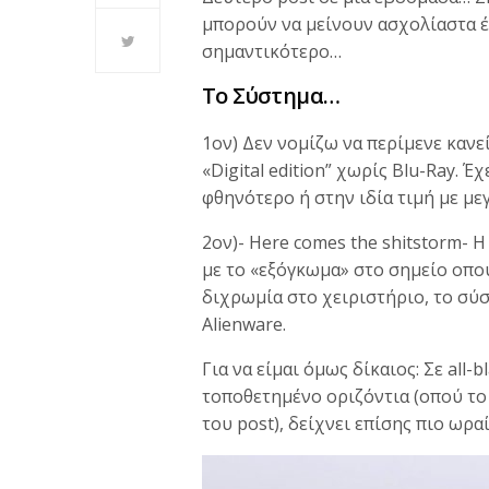
μπορούν να μείνουν ασχολίαστα έ
σημαντικότερο…
Το Σύστημα…
1ον) Δεν νομίζω να περίμενε κανείς
«Digital edition” χωρίς Blu-Ray. Έ
φθηνότερο ή στην ιδία τιμή με μ
2ον)- Here comes the shitstorm- 
με το «εξόγκωμα» στο σημείο οπού
διχρωμία στο χειριστήριο, το σύ
Alienware.
Για να είμαι όμως δίκαιος: Σε all-b
τοποθετημένο οριζόντια (οπού το 
του post), δείχνει επίσης πιο ωραί