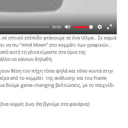
a
y
00:00
M
S
E
 σε οπτικό επίπεδο φτάνουμε σε ένα τέλμα… Σε καμιά
u
e
n
άνει να πω “mind blown” στο κομμάτι των γραφικών…
t
t
t
πό αυτή τη γένια είμαστε στα όρια της
e
t
e
 άλλο να κάνουν δηλαδή;
i
r
έχουν θέση τον πήχη τόσο ψηλά και τόσο κοντά στην
n
f
πέρα από το κομμάτι της ανάλυσης και του frame
g
u
 να δούμε game-changing βελτιώσεις, με το παιχνίδι
s
l
l
s
(ένα νεφρό; Δυο; Θα βγούμε στα φανάρια;)
c
r
e