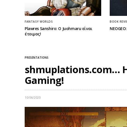
FANTASY WORLDS
BOOK REVI
Plawres Sanshiro: Ο Juohmaru είναι
NEOGEO: 
έτοιμος!
PRESENTATIONS
shmuplations.com… Η
Gaming!
10/06/2020