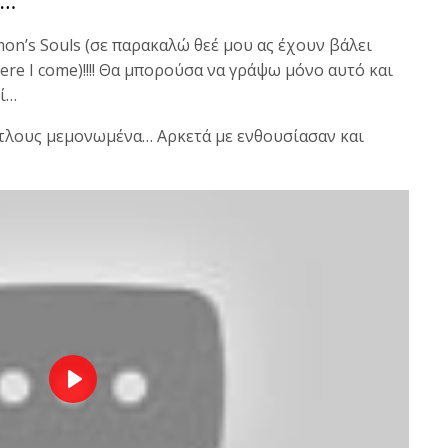
α…
on’s Souls (σε παρακαλώ θεέ μου ας έχουν βάλει
here I come)!!!! Θα μπορούσα να γράψω μόνο αυτό και
εί…
ίτλους μεμονωμένα… Αρκετά με ενθουσίασαν και
P
l