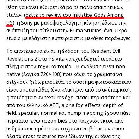
θέση να κάνει εξαιρετικά ports πολύ απαιτητικών
τίτλων (
δείτε το review του Injustice: Gods Among
US
), η Sony με μια αψυχολόγητη κίνηση έδωσε την
ανάπτυξη του τίτλου στην Frima Studios, ένα μικρό
studio με ελάχιστη εμπειρία στις μεγάλες παράγωγες.
Το αποτέλεσμα είναι η έκδοση του Resident Evil
Revelations 2 στο PS Vita να έχει δεχτεί τεράστιο
πλήγμα στον τεχνικό τομέα… Η ανάλυση είναι non-
native (λογικά 720×408) που κάνει τα χρώματα να
δείχνουν ξεθωριασμένα, το σύστημα φωτοσκιάσεων
είναι υποτυπώδες (ένα κλικ πριν από το ανύπαρκτο),
η ποιότητα των textures έχει πέσει περισσότερο και
από του ελληνικό ΑΕΠ, alpha fog effects, depth of
field, specular, normal και bump mapping έχουν πάει
περίπατο, ενώ τα zombies στο παιχνίδι εκτός από
ανθρώπους πρέπει ταυτόχρονα να βόσκουν αφού
όλα τα grass textures που έδιναν την εικόνα της