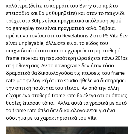
καλύτερα (δείτε το κομμάτι του Barry στο πρώτο
επεισόδιο και θα με θυμηθείτε) και όταν το παιχνίδι
τρέχει στα 30fps είναι πραγματικά απόλαυση αφού
το gameplay του είναι πραγματικά καλό. Βέβαια,
πρέπει να τονίσω ότι το Revelations 2 στο PS Vita δεν
είναι unplayable, άλλωστε είναι το είδος του
παιχνιδιού τέτοιο που «συγχωρεί» το μη σταθερό
frame rate και τη περισσότερη ώρα έχετε πάνω 20fps
στη οθόνη σας. Αν το downgrade δεν ήταν τόσο
δραματικό θα δικαιολογούσα τις πτώσεις του frame
rate με την λογική ότι το studio ήθελε να διατηρήσει
την οπτική ποιότητα του τίτλου. Αν από την άλλη
είχαμε ένα σταθερό frame rate θα έλεγα ότι οι όποιες
θυσίες έπιασαν τόπο… Άλλα, αυτά τα γραφικά με αυτό
το frame rate άπλα δεν δικαιολογούνται
για ένα
σύστημα με τα χαρακτηριστικά του Vita.