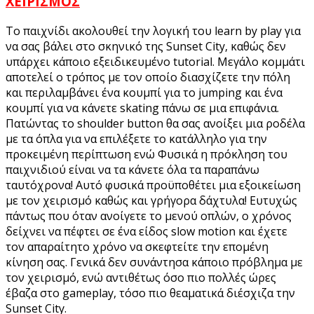
ΧΕΙΡΙΣΜΟΣ
Το παιχνίδι ακολουθεί την λογική του learn by play για
να σας βάλει στο σκηνικό της Sunset City, καθώς δεν
υπάρχει κάποιο εξειδικευμένο tutorial. Μεγάλο κομμάτι
αποτελεί ο τρόπος με τον οποίο διασχίζετε την πόλη
και περιλαμβάνει ένα κουμπί για το jumping και ένα
κουμπί για να κάνετε skating πάνω σε μια επιφάνια.
Πατώντας το shoulder button θα σας ανοίξει μια ροδέλα
με τα όπλα για να επιλέξετε το κατάλληλο για την
προκειμένη περίπτωση ενώ Φυσικά η πρόκληση του
παιχνιδιού είναι να τα κάνετε όλα τα παραπάνω
ταυτόχρονα! Αυτό φυσικά προϋποθέτει μια εξοικείωση
με τον χειρισμό καθώς και γρήγορα δάχτυλα! Ευτυχώς
πάντως που όταν ανοίγετε το μενού οπλών, ο χρόνος
δείχνει να πέφτει σε ένα είδος slow motion και έχετε
τον απαραίτητο χρόνο να σκεφτείτε την επομένη
κίνηση σας. Γενικά δεν συνάντησα κάποιο πρόβλημα με
τον χειρισμό, ενώ αντιθέτως όσο πιο πολλές ώρες
έβαζα στο gameplay, τόσο πιο θεαματικά διέσχιζα την
Sunset City.