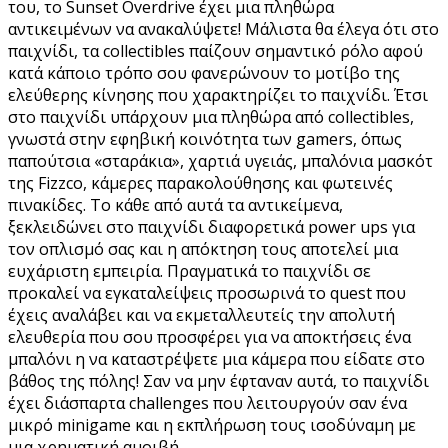
του, το Sunset Overdrive έχει μια πληθώρα
αντικειμένων να ανακαλύψετε! Μάλιστα θα έλεγα ότι στο
παιχνίδι, τα collectibles παίζουν σημαντικό ρόλο αφού
κατά κάποιο τρόπο σου φανερώνουν το μοτίβο της
ελεύθερης κίνησης που χαρακτηρίζει το παιχνίδι. Έτσι
στο παιχνίδι υπάρχουν μια πληθώρα από collectibles,
γνωστά στην εφηβική κοινότητα των gamers, όπως
παπούτσια «σταράκια», χαρτιά υγειάς, μπαλόνια μασκότ
της Fizzco, κάμερες παρακολούθησης και φωτεινές
πινακίδες. Το κάθε από αυτά τα αντικείμενα,
ξεκλειδώνει στο παιχνίδι διαφορετικά power ups για
τον οπλισμό σας και η απόκτηση τους αποτελεί μια
ευχάριστη εμπειρία. Πραγματικά το παιχνίδι σε
προκαλεί να εγκαταλείψεις προσωρινά το quest που
έχεις αναλάβει και να εκμεταλλευτείς την απολυτή
ελευθερία που σου προσφέρει για να αποκτήσεις ένα
μπαλόνι η να καταστρέψετε μια κάμερα που είδατε στο
βάθος της πόλης! Σαν να μην έφταναν αυτά, το παιχνίδι
έχει διάσπαρτα challenges που λειτουργούν σαν ένα
μικρό minigame και η εκπλήρωση τους ισοδύναμη με
μια χρηματική αμοιβή.