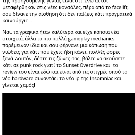
της προηγούμενης γενιάς είναι ότι ,ενώ αυτοί
μεταφέρθηκαν στις νέες κονσόλες, πέρα από το facelift,
σου δίνανε την αίσθηση ότι δεν παίζεις κάτι πραγματικά
καινούργιο…
Ναι, τα γραφικά ήταν καλύτερα και είχε κάποια νέα
στοιχειά, άλλα τα πιο πολλά gameplay mechanics
παρέμειναν ίδια και σου φέρνανε μια κόπωση που
νιώθεις για κάτι που έχεις ήδη κάνει, πολλές φορές
ξανά. Λοιπόν, δέστε τις ζώνες σας, βάλτε να ακούσετε
κάτι σε punk rock γιατί το Sunset Overdrive και το
review του είναι εδώ και είναι από τις στιγμές οπού το
νέο hardware συναντάει το νέο ip της Insomniac και
γίνεται χαμός!