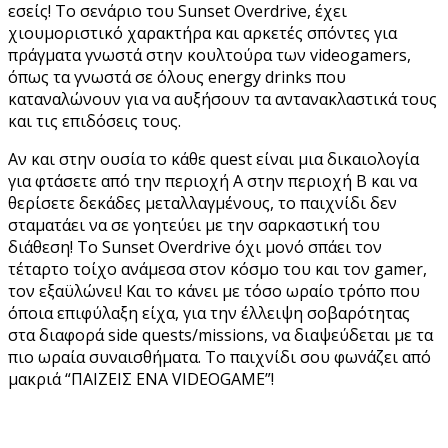
εσείς! Το σενάριο του Sunset Overdrive, έχει
χιουμοριστικό χαρακτήρα και αρκετές σπόντες για
πράγματα γνωστά στην κουλτούρα των videogamers,
όπως τα γνωστά σε όλους energy drinks που
καταναλώνουν για να αυξήσουν τα αντανακλαστικά τους
και τις επιδόσεις τους.
Αν και στην ουσία το κάθε quest είναι μια δικαιολογία
για φτάσετε από την περιοχή Α στην περιοχή Β και να
θερίσετε δεκάδες μεταλλαγμένους, το παιχνίδι δεν
σταματάει να σε γοητεύει με την σαρκαστική του
διάθεση! Το Sunset Overdrive όχι μονό σπάει τον
τέταρτο τοίχο ανάμεσα στον κόσμο του και τον gamer,
τον εξαϋλώνει! Και το κάνει με τόσο ωραίο τρόπο που
όποια επιφύλαξη είχα, για την έλλειψη σοβαρότητας
στα διαφορά side quests/missions, να διαψεύδεται με τα
πιο ωραία συναισθήματα. Το παιχνίδι σου φωνάζει από
μακριά “ΠΑΙΖΕΙΣ ΕΝΑ VIDEOGAME”!