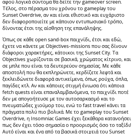
αφού λογικά σύντομα θα δείτε την gameover screen.
Τέλος, στο πέρασμα του χρόνου το gameplay του
Sunset Overdrive, αν και είναι εθιστικό και ευχάριστο
δεν διαφοροποιείτε με κάποιον εντυπωσιακό τρόπο,
δίνοντας έτσι της αίσθηση της επανάληψης.
Όπως σε κάθε open sand-box παιχνίδι, έτσι και εδώ,
έχετε να κάνετε με Objectives-missions που σας δίνουν
διάφοροι χαρακτήρες, κάτοικοι της Sunset City. Τα
Objectives χωρίζονται σε βασικά, χρώματος κίτρινο, και
σε μπλε που είναι τα δευτερεύον σημασίας. Με κάθε
αποστολή που θα εκπληρώνετε, κερδίζετε λεφτά και
ξεκλειδώνετε διαφορά αντικείμενα, όπως ρούχα, όπλα,
παγίδες κτλ. Αν και κάποιες στιγμή ένιωσα ότι κάποια
fetch quests είναι επαναλαμβανόμενα, το παιχνίδι ποτέ
δεν με απογοήτευσε με τον αυτοσαρκασμό και το
πνευματώδες χιούμορ του, ενώ το fast travel κάνει τα
πράγματα πολύ πιο βολικά. Με το gameplay του Sunset
Overdrive, η Insomniac Games έχει ξεκάθαρα κατανοήσει
πως δεν έχει τόσο σημασία ο προορισμός όσο το ταξίδι!
Αυτό είναι και ένα από τα βασικά στοιχειά του Sunset