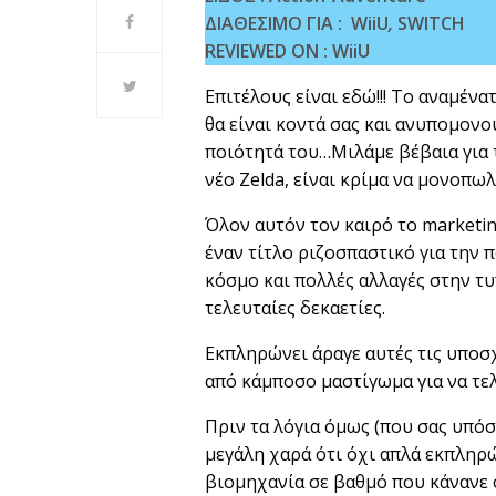
ΔΙΑΘΕΣΙΜΟ ΓΙΑ :
WiiU
,
SWITCH
REVIEWED ON :
WiiU
Επιτέλους είναι εδώ!!! Το αναμέν
θα είναι κοντά σας και ανυπομονο
ποιότητά του…Μιλάμε βέβαια για τ
νέο Zelda, είναι κρίμα να μονοπω
Όλον αυτόν τον καιρό το marketi
έναν τίτλο ριζοσπαστικό για την 
κόσμο και πολλές αλλαγές στην 
τελευταίες δεκαετίες.
Εκπληρώνει άραγε αυτές τις υποσχ
από κάμποσο μαστίγωμα για να τελ
Πριν τα λόγια όμως (που σας υπόσ
μεγάλη χαρά ότι όχι απλά εκπληρώ
βιομηχανία σε βαθμό που κάνανε 