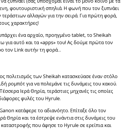
k να ξυπνάει (σας υπόσχομαι είναι το μόνο κοινό με τα
e
t
e
ξενη, φουτουριστική σπηλιά. Η φωνή που τον ξυπνάει
i
r
 τεράστιων αλλαγών για την σειρά. Για πρώτη φορά,
τους χαρακτήρες!
n
f
g
u
πάρχει ένα αρχαίο, προηγμένο tablet, το Sheikah
s
l
ω για αυτό και τα «apps» του! Ας δούμε πρώτα τον
l
ο τον Link αυτήν τη φορά…
s
c
r
νος πολιτισμός των Sheikah κατασκεύασε έναν στόλο
e
δή ρομπότ για να πολεμάνε τις δυνάμεις του κακού.
e
Τέσσερα Ιερά Θηρία, τεράστιες μηχανές τις οποίες
n
διάφορες φυλές του Hyrule.
 Ganon κατάφερε το αδιανόητο. Επίταξε όλο τον
ερά Θηρία και τα έστρεψε ενάντια στις δυνάμεις του
 καταστροφής που άφησε το Hyrule σε ερείπια και