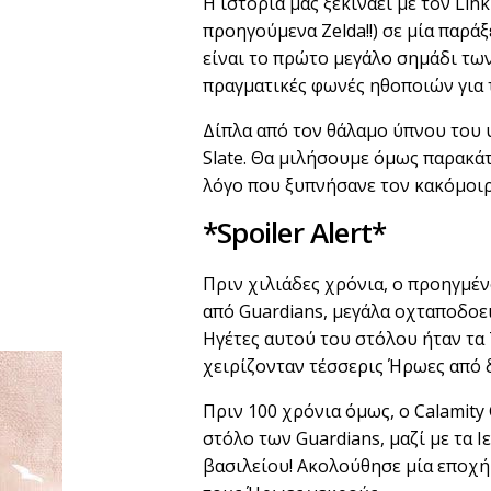
Η ιστορία μας ξεκινάει με τον Lin
y
προηγούμενα Zelda!!) σε μία παρά
είναι το πρώτο μεγάλο σημάδι των
πραγματικές φωνές ηθοποιών για 
Δίπλα από τον θάλαμο ύπνου του υ
Slate. Θα μιλήσουμε όμως παρακάτ
λόγο που ξυπνήσανε τον κακόμοιρ
*
Spoiler
Alert*
Πριν χιλιάδες χρόνια, ο προηγμέ
από Guardians, μεγάλα oχταποδοει
Ηγέτες αυτού του στόλου ήταν τα 
χειρίζονταν τέσσερις Ήρωες από 
Πριν 100 χρόνια όμως, ο Calamity
στόλο των Guardians, μαζί με τα Ι
βασιλείου! Ακολούθησε μία εποχή