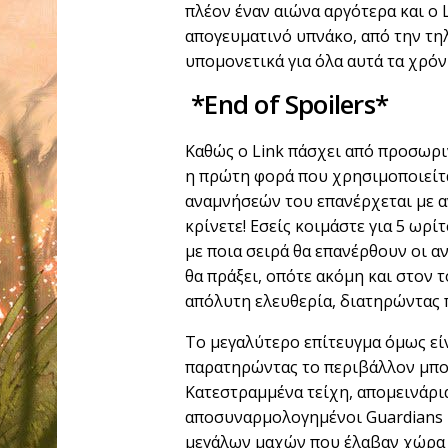
πλέον έναν αιώνα αργότερα και ο 
απογευματινό υπνάκο, από την τηλ
υπομονετικά για όλα αυτά τα χρό
*
End
of
Spoilers*
Καθώς ο Link πάσχει από προσωριν
η πρώτη φορά που χρησιμοποιείται
αναμνήσεών του επανέρχεται με α
κρίνετε! Εσείς κοιμάστε για 5 ωρίτ
με ποια σειρά θα επανέρθουν οι αν
θα πράξει, οπότε ακόμη και στον 
απόλυτη ελευθερία, διατηρώντας 
Το μεγαλύτερο επίτευγμα όμως εί
παρατηρώντας το περιβάλλον μπορε
Κατεστραμμένα τείχη, απομεινάρι
αποσυναρμολογημένοι Guardians 
μεγάλων μαχών που έλαβαν χώρα 