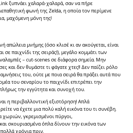
Link ξυπνάει χαλαρά-χαλαρά, σαν να πήρε
επαθητική φωνή της Zelda, η οποία τον περίμενε
νια, μαχόμενη μόνη της!
ή απώλεια μνήμης (όσο κλισέ κι αν ακούγεται, είναι
 σε παιχνίδι της σειράς!), μεγάλο κομμάτι των
ναλαμπές – cut-scenes σε διάφορα σημεία. Μην
σες και δεν θυμάστε τι φάγατε χτες!! Δεν παίζει ρόλο
αμνήσεις του, ούτε με ποια σειρά θα πράξει αυτά που
τομέα του σεναρίου το παιχνίδι επιτρέπει την
πλήρως την εγγύτητα και συνοχή του.
ναι η περιβαλλοντική εξιστόρηση! Απλά
ίτε να έχετε μια πολύ καλή εικόνα του τι συνέβη.
α χωριών, γκρεμισμένοι πύργοι,
και σκουριασμένα όπλα δίνουν την εικόνα των
πολλά χρόνια πριν.