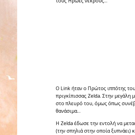
τους Ήρωες νεκρούς…
Ο Link ήταν ο Πρώτος ιππότης το
πριγκίπισσας Zelda. Στην μεγάλη 
στο πλευρό του, όμως όπως συνέβ
θανάσιμα…
Η Zelda έδωσε την εντολή να μετ
(την σπηλιά στην οποία ξυπνάει) κ