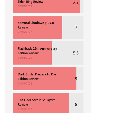
Elden Ring Review
9.5
06/07/2022
Samurai Shodown (1993)
7
Review
20/05/2022
Flashback 25th Anniversary
5.5
Edition Review
08/04/2022
Dark Souls: Prepare to Die
9
Edition Review
01/03/2022
The Elder Scrolls V: Skyrim
8
Review
26/01/2022