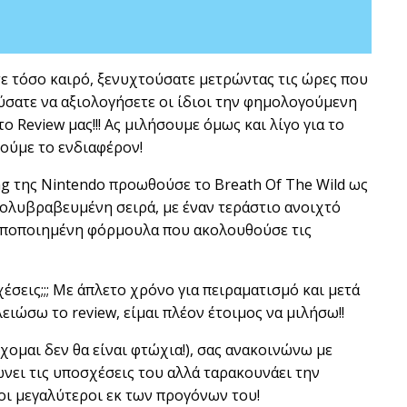
ατε τόσο καιρό, ξενυχτούσατε μετρώντας τις ώρες που
ύσατε να αξιολογήσετε οι ίδιοι την φημολογούμενη
ο Review μας!!!
Ας μιλήσουμε όμως και λίγο για το
λούμε το ενδιαφέρον!
ng της Nintendo προωθούσε το Breath Of The Wild ως
πολυβραβευμένη σειρά, με έναν τεράστιο ανοιχτό
τυποποιημένη φόρμουλα που ακολουθούσε τις
έσεις;;; Με άπλετο χρόνο για πειραματισμό και μετά
ειώσω το review, είμαι πλέον έτοιμος να μιλήσω!!
χομαι δεν θα είναι φτώχια!), σας ανακοινώνω με
νει τις υποσχέσεις του αλλά ταρακουνάει την
οι μεγαλύτεροι εκ των προγόνων του!