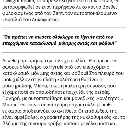
Twilight Realm, το παράλληλο βασίλειο των σκιών, να
μεταμορφωθεί σε έναν περήφανο λύκο και να βρεθεί
φυλακισμένος από τον Zant, τον αυτοαποκαλούμενο
«Βασιλιά του Λυκόφωτος»;
“Θα πρέπει να σώσετε ολόκληρο το Hyrule από τον
επερχόμενο κατακλυσμό μόνιμης σκιάς και φόβου!”
Δεν θα μαρτυρήσω την συνέχεια αλλά… Θα πρέπει να
σώσετε ολόκληρο το Hyrule από τον επερχόμενο
κατακλυσμό μόνιμης σκιάς και φόβου!! Στο πλευρό του
Link (μάλλον στην πλάτη καλύτερα!) θα είναι η
μυστηριώδης Midna, ίσως η καλύτερη συνοδός που
είχαμε ποτέ σε οποιοδήποτε παιχνίδι της σειράς.
Πονηρή, με αυτοπεποίθηση και μοναδικές ικανότητες…
Μπορεί να φαίνεται ανίσχυρη αρχικά αλλά με κάθε
ευκαιρία αποδεικνύει το αντίθετο. Οι επιδιώξεις της
είναι αμφίβολες, ο χαρακτήρας της κυκλοθυμικός και το
βλέμμα της σίγουρα κρύβει κάποιο μεγάλο μυστικό…