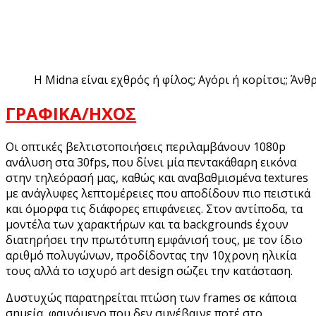
Η Midna είναι εχθρός ή φίλος; Αγόρι ή κορίτσι;; Άνθρ
ΓΡΑΦΙΚΑ/ΗΧΟΣ
Οι οπτικές βελτιστοποιήσεις περιλαμβάνουν 1080p
ανάλυση στα 30fps, που δίνει μία πεντακάθαρη εικόνα
στην τηλεόρασή μας, καθώς και αναβαθμισμένα textures
με ανάγλυφες λεπτομέρειες που αποδίδουν πιο πειστικά
και όμορφα τις διάφορες επιφάνειες. Στον αντίποδα, τα
μοντέλα των χαρακτήρων και τα backgrounds έχουν
διατηρήσει την πρωτότυπη εμφάνισή τους, με τον ίδιο
αριθμό πολυγώνων, προδίδοντας την 10χρονη ηλικία
τους αλλά το ισχυρό art design σώζει την κατάσταση.
Δυστυχώς παρατηρείται πτώση των frames σε κάποια
σημεία, φαινόμενο που δεν συνέβαινε ποτέ στο