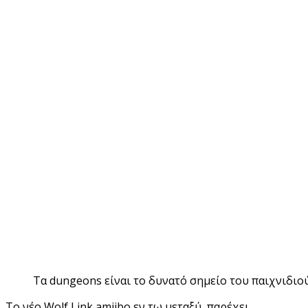
Τα dungeons είναι το δυνατό σημείο του παιχνιδιού
Το νέο Wolf Link amiibo εν τω μεταξύ, παρέχει