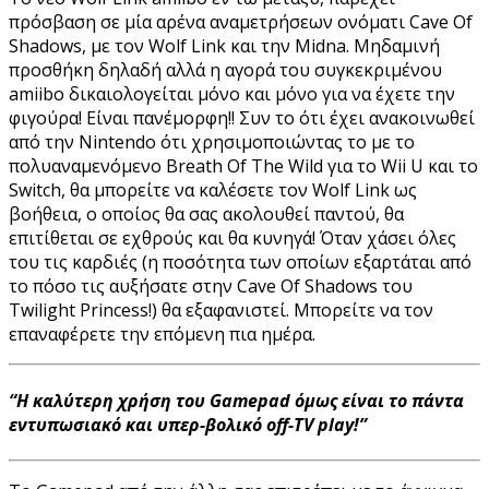
πρόσβαση σε μία αρένα αναμετρήσεων ονόματι Cave Of
Shadows, με τον Wolf Link και την Midna. Μηδαμινή
προσθήκη δηλαδή αλλά η αγορά του συγκεκριμένου
amiibo δικαιολογείται μόνο και μόνο για να έχετε την
φιγούρα! Είναι πανέμορφη!! Συν το ότι έχει ανακοινωθεί
από την Nintendo ότι χρησιμοποιώντας το με το
πολυαναμενόμενο Breath Of The Wild για το Wii U και το
Switch, θα μπορείτε να καλέσετε τον Wolf Link ως
βοήθεια, ο οποίος θα σας ακολουθεί παντού, θα
επιτίθεται σε εχθρούς και θα κυνηγά! Όταν χάσει όλες
του τις καρδιές (η ποσότητα των οποίων εξαρτάται από
το πόσο τις αυξήσατε στην Cave Of Shadows του
Twilight Princess!) θα εξαφανιστεί. Μπορείτε να τον
επαναφέρετε την επόμενη πια ημέρα.
“Η καλύτερη χρήση του Gamepad όμως είναι το πάντα
εντυπωσιακό και υπερ-βολικό off-TV play!”