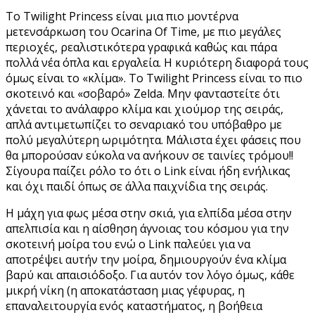
Το Twilight Princess είναι μια πιο μοντέρνα
μετενσάρκωση του Ocarina Of Time, με πιο μεγάλες
περιοχές, ρεαλιστικότερα γραφικά καθώς και πάρα
πολλά νέα όπλα και εργαλεία. Η κυριότερη διαφορά τους
όμως είναι το «κλίμα». Το Twilight Princess είναι το πιο
σκοτεινό και «σοβαρό» Zelda. Μην φανταστείτε ότι
χάνεται το ανάλαφρο κλίμα και χιούμορ της σειράς,
απλά αντιμετωπίζει το σεναριακό του υπόβαθρο με
πολύ μεγαλύτερη ωριμότητα. Μάλιστα έχει φάσεις που
θα μπορούσαν εύκολα να ανήκουν σε ταινίες τρόμου!!
Σίγουρα παίζει ρόλο το ότι ο Link είναι ήδη ενήλικας
και όχι παιδί όπως σε άλλα παιχνίδια της σειράς.
Η μάχη για φως μέσα στην σκιά, για ελπίδα μέσα στην
απελπισία και η αίσθηση άγνοιας του κόσμου για την
σκοτεινή μοίρα του ενώ ο Link παλεύει για να
αποτρέψει αυτήν την μοίρα, δημιουργούν ένα κλίμα
βαρύ και απαισιόδοξο. Για αυτόν τον λόγο όμως, κάθε
μικρή νίκη (η αποκατάσταση μιας γέφυρας, η
επαναλειτουργία ενός καταστήματος, η βοήθεια