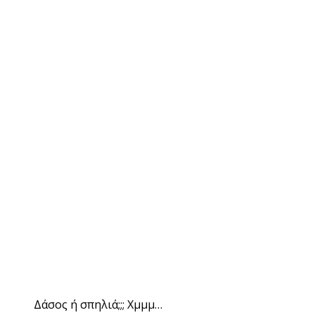
Δάσος ή σπηλιά;;; Χμμμ…