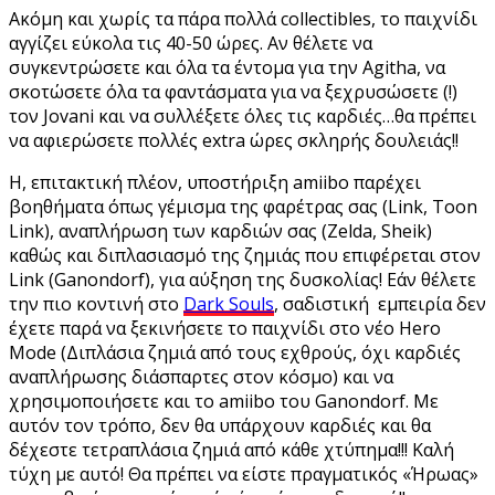
Ακόμη και χωρίς τα πάρα πολλά collectibles, το παιχνίδι
αγγίζει εύκολα τις 40-50 ώρες. Αν θέλετε να
συγκεντρώσετε και όλα τα έντομα για την Agitha, να
σκοτώσετε όλα τα φαντάσματα για να ξεχρυσώσετε (!)
τον Jovani και να συλλέξετε όλες τις καρδιές…θα πρέπει
να αφιερώσετε πολλές extra ώρες σκληρής δουλειάς!!
Η, επιτακτική πλέον, υποστήριξη amiibo παρέχει
βοηθήματα όπως γέμισμα της φαρέτρας σας (Link, Toon
Link), αναπλήρωση των καρδιών σας (Zelda, Sheik)
καθώς και διπλασιασμό της ζημιάς που επιφέρεται στον
Link (Ganondorf), για αύξηση της δυσκολίας! Εάν θέλετε
την πιο κοντινή στο
Dark Souls
, σαδιστική εμπειρία δεν
έχετε παρά να ξεκινήσετε το παιχνίδι στο νέο Hero
Mode (Διπλάσια ζημιά από τους εχθρούς, όχι καρδιές
αναπλήρωσης διάσπαρτες στον κόσμο) και να
χρησιμοποιήσετε και το amiibo του Ganondorf. Με
αυτόν τον τρόπο, δεν θα υπάρχουν καρδιές και θα
δέχεστε τετραπλάσια ζημιά από κάθε χτύπημα!!! Καλή
τύχη με αυτό! Θα πρέπει να είστε πραγματικός «Ήρωας»