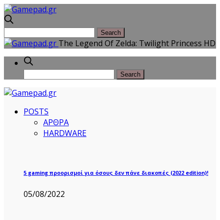
The Legend Of Zelda: Twilight Princess HD
POSTS
ΑΡΘΡΑ
HARDWARE
5 gaming προορισμοί για όσους δεν πάνε διακοπές (2022 edition)!
05/08/2022