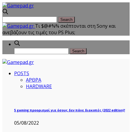
Τι $@#%% σκέπτονται στη Sony και
ανεβάζουν τις τιμές του PS Plus;
POSTS
ΑΡΘΡΑ
HARDWARE
5 gaming προορισμοί για όσους δεν πάνε διακοπές (2022 edition)!
05/08/2022