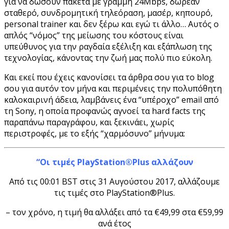
για να δώσουν πακέτα με γραμμή 24Mbps, δωρεάν
σταθερό, συνδρομητική τηλεόραση, μασέρ, κηπουρό,
personal trainer και δεν ξέρω και εγώ τι άλλο… Αυτός ο
απλός “νόμος” της μείωσης του κόστους είναι
υπεύθυνος για την ραγδαία εξέλιξη και εξάπλωση της
τεχνολογίας, κάνοντας την ζωή μας πολύ πιο εύκολη.
Και εκεί που έχεις κανονίσει τα άρθρα σου για το blog
σου για αυτόν τον μήνα και περιμένεις την πολυπόθητη
καλοκαιρινή άδεια, λαμβάνεις ένα “υπέροχο” email από
τη Sony, η οποία προφανώς αγνοεί τα hard facts της
παραπάνω παραγράφου, και ξεκινάει, χωρίς
περιστροφές, με το εξής “χαρμόσυνο” μήνυμα:
“Οι τιμές PlayStation®Plus αλλάζουν
Από τις 00:01 BST στις 31 Αυγούστου 2017, αλλάζουμε
τις τιμές στο PlayStation®Plus.
– τον χρόνο, η τιμή θα αλλάξει από τα €49,99 στα €59,99
ανά έτος