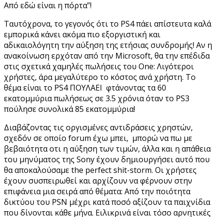
Από εδώ είναι η πόρτα”!
Ταυτόχρονα, το γεγονός ότι το PS4 πάει απίστευτα καλά
εμπορικά κάνει ακόμα πιο εξοργιστική και
αδικαιολόγητη την αύξηση της ετήσιας συνδρομής! Αν η
ανακοίνωση ερχόταν από την Microsoft, θα την επέδιδα
στις σχετικά χαμηλές πωλήσεις του One: Λιγότεροι
χρήστες, άρα μεγαλύτερο το κόστος ανά χρήστη. Το
θέμα είναι το PS4 ΠΟΥΛΑΕΙ φτάνοντας τα 60
εκατομμύρια πωλήσεως σε 3.5 χρόνια όταν το PS3
πούλησε συνολικά 85 εκατομμύρια!
Διαβάζοντας τις οργισμένες αντιδράσεις χρηστών,
σχεδόν σε οποίο forum έχω μπει, μπορώ να πω με
βεβαιότητα οτι η αύξηση των τιμών, άλλα και η απάθεια
του μηνύματος της Sony έχουν δημιουργήσει αυτό που
θα αποκαλούσαμε the perfect shit-storm. Οι χρήστες
έχουν συσπειρωθεί και αρχίζουν να φέρνουν στην
επιφάνεια μια σειρά από θέματα: Από την ποιότητα
δικτύου του PSN μέχρι κατά ποσό αξίζουν τα παιχνίδια
που δίνονται κάθε μήνα. Ειλικρινά είναι τόσο αρνητικές