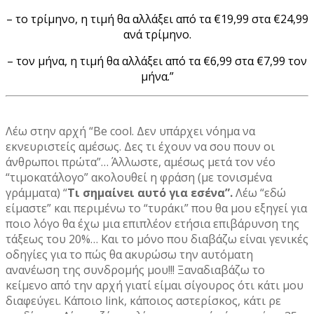
– το τρίμηνο, η τιμή θα αλλάξει από τα €19,99 στα €24,99
ανά τρίμηνο.
– τον μήνα, η τιμή θα αλλάξει από τα €6,99 στα €7,99 τον
μήνα.”
Λέω στην αρχή “Be cool. Δεν υπάρχει νόημα να
εκνευριστείς αμέσως. Δες τι έχουν να σου πουν οι
άνθρωποι πρώτα”… Άλλωστε, αμέσως μετά τον νέο
“τιμοκατάλογο” ακολουθεί η φράση (με τονισμένα
γράμματα) “
Τι σημαίνει αυτό για εσένα”.
Λέω “εδώ
είμαστε” και περιμένω το “τυράκι” που θα μου εξηγεί για
ποιο λόγο θα έχω μια επιπλέον ετήσια επιβάρυνση της
τάξεως του 20%… Και το μόνο που διαβάζω είναι γενικές
οδηγίες για το πώς θα ακυρώσω την αυτόματη
ανανέωση της συνδρομής μου!!! Ξαναδιαβάζω το
κείμενο από την αρχή γιατί είμαι σίγουρος ότι κάτι μου
διαφεύγει. Κάποιο link, κάποιος αστερίσκος, κάτι ρε