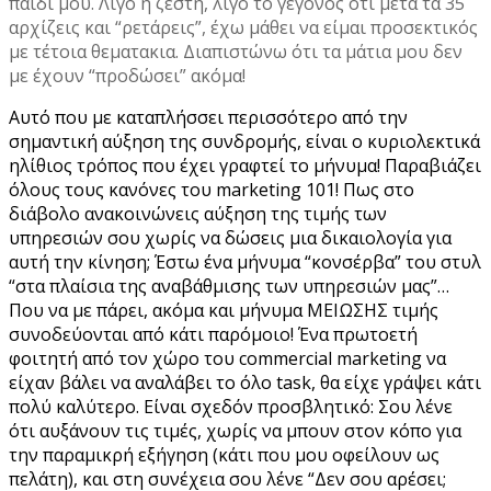
παιδί μου. Λίγο η ζέστη, λίγο το γεγονός ότι μετά τα 35
αρχίζεις και “ρετάρεις”, έχω μάθει να είμαι προσεκτικός
με τέτοια θεματακια. Διαπιστώνω ότι τα μάτια μου δεν
με έχουν “προδώσει” ακόμα!
Αυτό που με καταπλήσσει περισσότερο από την
σημαντική αύξηση της συνδρομής, είναι ο κυριολεκτικά
ηλίθιος τρόπος που έχει γραφτεί το μήνυμα! Παραβιάζει
όλους τους κανόνες του marketing 101! Πως στο
διάβολο ανακοινώνεις αύξηση της τιμής των
υπηρεσιών σου χωρίς να δώσεις μια δικαιολογία για
αυτή την κίνηση; Έστω ένα μήνυμα “κονσέρβα” του στυλ
“στα πλαίσια της αναβάθμισης των υπηρεσιών μας”…
Που να με πάρει, ακόμα και μήνυμα ΜΕΙΩΣΗΣ τιμής
συνοδεύονται από κάτι παρόμοιο! Ένα πρωτοετή
φοιτητή από τον χώρο του commercial marketing να
είχαν βάλει να αναλάβει το όλο task, θα είχε γράψει κάτι
πολύ καλύτερο. Είναι σχεδόν προσβλητικό: Σου λένε
ότι αυξάνουν τις τιμές, χωρίς να μπουν στον κόπο για
την παραμικρή εξήγηση (κάτι που μου οφείλουν ως
πελάτη), και στη συνέχεια σου λένε “Δεν σου αρέσει;