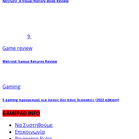
NEOGEO: A Visual History-Book Review
9
Game review
Metroid: Samus Returns Review
Gaming
5 gaming προορισμοί για όσους δεν πάνε διακοπές (2022 edition)!
GAMEPAD INFO
Να Συστηθούμε;
Επικοινωνία
Reviewing Rules