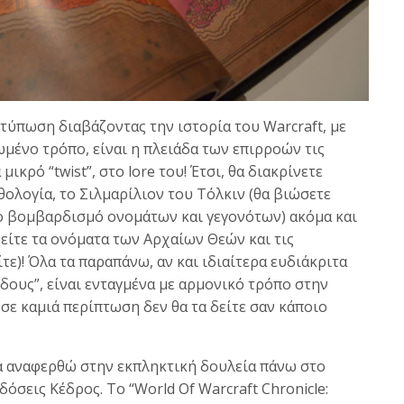
τύπωση διαβάζοντας την ιστορία του Warcraft, με
μένο τρόπο, είναι η πλειάδα των επιρροών τις
ικρό “twist”, στο lore του! Έτσι, θα διακρίνετε
ολογία, το Σιλμαρίλιον του Τόλκιν (θα βιώσετε
ο βομβαρδισμό ονομάτων και γεγονότων) ακόμα και
δείτε τα ονόματα των Αρχαίων Θεών και τις
τε)! Όλα τα παραπάνω, αν και ιδιαίτερα ευδιάκριτα
ίδους”, είναι ενταγμένα με αρμονικό τρόπο στην
 σε καμιά περίπτωση δεν θα τα δείτε σαν κάποιο
α αναφερθώ στην εκπληκτική δουλεία πάνω στο
όσεις Κέδρος. Το “World Of Warcraft Chronicle: