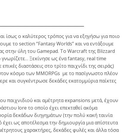
________________________________________________
ναι ίσως ο καλύτερος τρόπος για να εξηγήσω για ποιο
με το section “Fantasy Worlds” και να εντάξουμε
ς στην ύλη του Gamepad. Το Warcraft της Blizzard
 γνωρίζετε… Ξεκίνησε ως ένα fantasy, real time
 επικές διαστάσεις στο τρίτο παιχνίδι της σειράς)
ε στον κόσμο των MMORPGs με το πασίγνωστο πλέον
φερε και συγκέντρωσε δεκάδες εκατομμύρια παίκτες
ου παιχνιδιού και αμέτρητα expansions μετά, έχουν
άστιου lore το οποίο έχει επεκταθεί ακόμα
ορία δεκάδων διηγημάτων (την πολύ κακή ταινία
ό έχει ως αποτέλεσμα την δημιουργία μια απίστευτα
μέτρητους χαρακτήρες, δεκάδες φυλές και άλλα τόσα