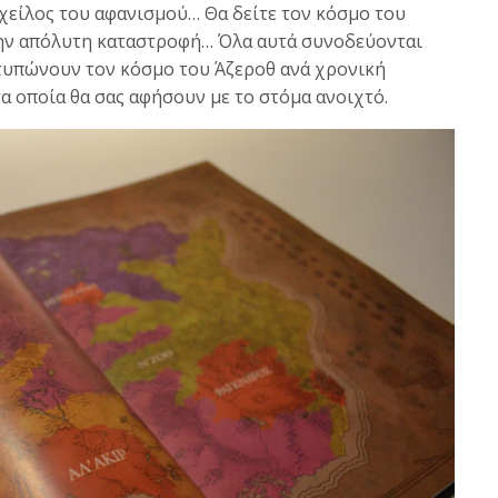
χείλος του αφανισμού… Θα δείτε τον κόσμο του
την απόλυτη καταστροφή… Όλα αυτά συνοδεύονται
τυπώνουν τον κόσμο του Άζεροθ ανά χρονική
 τα οποία θα σας αφήσουν με το στόμα ανοιχτό.