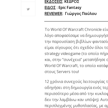
ΕΚΔΟΣΕΙΣ
:
ΚΕΔΡΟΣ
ΕΙΔΟΣ
: Epic Fantasy
REVIEWER
: Γιώργος Παύλου
___________________________________________
Το World Of Warcraft Chronicle εί
λόγο αποφασίσαμε να δημιουργήσου
την παρουσίαση βιβλίων φαντασία
είμαι σίγουρος ότι σχεδόν όλοι το
strategy videogame (το οποίο πήρε
και, στην “συνέχεια” μεταπήδησ
World Of Warcraft, το οποίο κατά
στους Servers του!
12 χρόνια συνεχούς λειτουργίας τ
οδηγήσει στη δημιουργία ενός τερ
περισσότερο μέσα από την κυκλοφ
δεν την λαμβάνω καν υπόψη). Αυτ
περιπλεγμένης μυθοπλασίας, με α