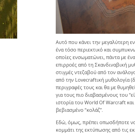
Αυτό που κάνει την μεγαλύτερη εν
ένα τόσο περιεκτικό και συμπυκνω
οποίες ενσωματώνει, πάντα με ένα μ
επιρροές από τη Σκανδιναβική μυθ
στιγμές ντεζαβού από τον ανάλογ
από την Lovecraftική μυθολογία (
περιγραφές τους και θα με θυμηθεί
για τους πιο διαβασμένους του “ε
ιστορία του World Of Warcraft και
βεβιασμένο “κολάζ”.
Εδώ, όμως, πρέπει οπωσδήποτε ν
κομμάτι της εκτύπωσης από τις εκδ