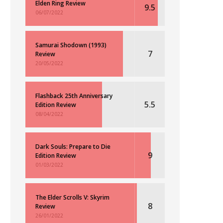
Elden Ring Review
9.5
06/07/2022
Samurai Shodown (1993)
7
Review
20/05/2022
Flashback 25th Anniversary
5.5
Edition Review
08/04/2022
Dark Souls: Prepare to Die
9
Edition Review
01/03/2022
The Elder Scrolls V: Skyrim
8
Review
26/01/2022