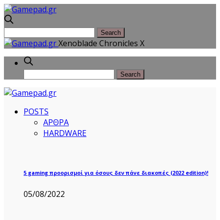
Xenoblade Chronicles X
POSTS
ΑΡΘΡΑ
HARDWARE
5 gaming προορισμοί για όσους δεν πάνε διακοπές (2022 edition)!
05/08/2022