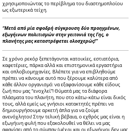
χρησιμοποιώντας το περίβλημα του διαστημοπλοίου
ως εξωτερικά τείχη.
“Μετά από μία σφοδρή σύγκρουση δύο προηγμένων,
εξωγήινων πολιτισμών στην γειτονιά της Γης, ο
πλανήτης μας καταστρέφεται ολοσχερώς!”
Σε χρόνο ρεκόρ ξεπετάγονται κατοικίες, εστιατόρια,
καφετέριες, πάρκα αλλά και επιστημονικά εργαστήρια
και οπλοβιομηχανίες. Βλέπετε για να επιβληθούμε
πρέπει να κάνουμε αυτό που ξέρουμε καλύτερα από
κάθε άλλον οργανισμό: να εξαφανίσουμε κάθε είδους
ζωή που μας “ενοχλεί”! Θύματά μας τα διάφορα
πλάσματα του πλανήτη, που στο κάτω-κάτω είναι δικός
τους, αλλά εμείς ως γνήσιοι κατακτητές πρέπει να
δημιουργήσουμε αρκετή άπλα για να ζούμε
ανενόχλητοι! Στην τελική βέβαια, ο εχθρός μας είναι η
εξωγήινη φυλή που εξακολουθεί να θέλει να μας
αφανίσει από το σύμπαν (μέχρι και οι εξωγήινοι δεν μας