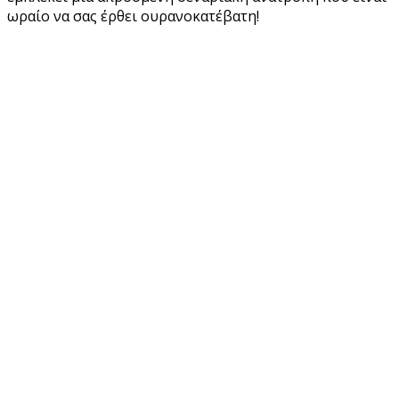
ωραίο να σας έρθει ουρανοκατέβατη!