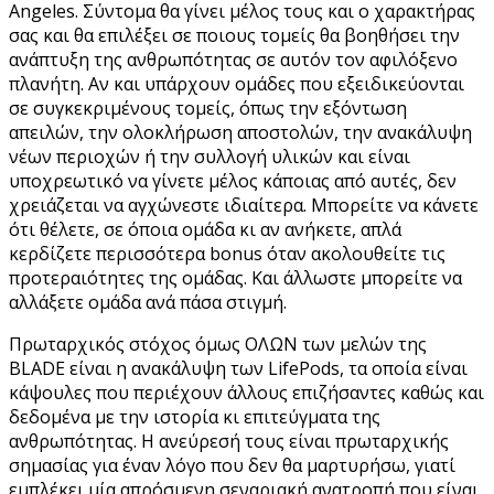
Angeles. Σύντομα θα γίνει μέλος τους και ο χαρακτήρας
σας και θα επιλέξει σε ποιους τομείς θα βοηθήσει την
ανάπτυξη της ανθρωπότητας σε αυτόν τον αφιλόξενο
πλανήτη. Αν και υπάρχουν ομάδες που εξειδικεύονται
σε συγκεκριμένους τομείς, όπως την εξόντωση
απειλών, την ολοκλήρωση αποστολών, την ανακάλυψη
νέων περιοχών ή την συλλογή υλικών και είναι
υποχρεωτικό να γίνετε μέλος κάποιας από αυτές, δεν
χρειάζεται να αγχώνεστε ιδιαίτερα. Μπορείτε να κάνετε
ότι θέλετε, σε όποια ομάδα κι αν ανήκετε, απλά
κερδίζετε περισσότερα bonus όταν ακολουθείτε τις
προτεραιότητες της ομάδας. Και άλλωστε μπορείτε να
αλλάξετε ομάδα ανά πάσα στιγμή.
Πρωταρχικός στόχος όμως ΟΛΩΝ των μελών της
BLADE είναι η ανακάλυψη των LifePods, τα οποία είναι
κάψουλες που περιέχουν άλλους επιζήσαντες καθώς και
δεδομένα με την ιστορία κι επιτεύγματα της
ανθρωπότητας. Η ανεύρεσή τους είναι πρωταρχικής
σημασίας για έναν λόγο που δεν θα μαρτυρήσω, γιατί
εμπλέκει μία απρόσμενη σεναριακή ανατροπή που είναι