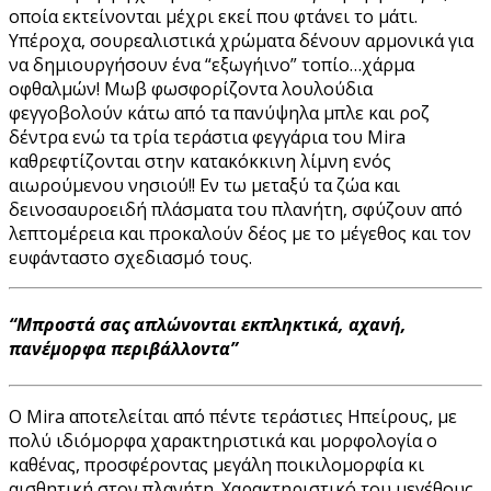
οποία εκτείνονται μέχρι εκεί που φτάνει το μάτι.
Υπέροχα, σουρεαλιστικά χρώματα δένουν αρμονικά για
να δημιουργήσουν ένα “εξωγήινο” τοπίο…χάρμα
οφθαλμών! Μωβ φωσφορίζοντα λουλούδια
φεγγοβολούν κάτω από τα πανύψηλα μπλε και ροζ
δέντρα ενώ τα τρία τεράστια φεγγάρια του Mira
καθρεφτίζονται στην κατακόκκινη λίμνη ενός
αιωρούμενου νησιού!! Εν τω μεταξύ τα ζώα και
δεινοσαυροειδή πλάσματα του πλανήτη, σφύζουν από
λεπτομέρεια και προκαλούν δέος με το μέγεθος και τον
ευφάνταστο σχεδιασμό τους.
“Μπροστά σας απλώνονται εκπληκτικά, αχανή,
πανέμορφα περιβάλλοντα”
Ο Mira αποτελείται από πέντε τεράστιες Ηπείρους, με
πολύ ιδιόμορφα χαρακτηριστικά και μορφολογία ο
καθένας, προσφέροντας μεγάλη ποικιλομορφία κι
αισθητική στον πλανήτη. Χαρακτηριστικό του μεγέθους