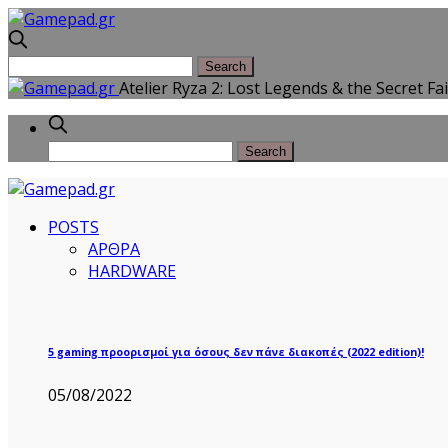
Atelier Ryza 2: Lost Legends & the Secret Fa
POSTS
ΑΡΘΡΑ
HARDWARE
5 gaming προορισμοί για όσους δεν πάνε διακοπές (2022 edition)!
05/08/2022