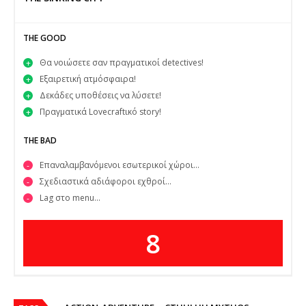
THE GOOD
Θα νοιώσετε σαν πραγματικοί detectives!
Εξαιρετική ατμόσφαιρα!
Δεκάδες υποθέσεις να λύσετε!
Πραγματικά Lovecraftικό story!
THE BAD
Επαναλαμβανόμενοι εσωτερικοί χώροι…
Σχεδιαστικά αδιάφοροι εχθροί…
Lag στο menu...
8