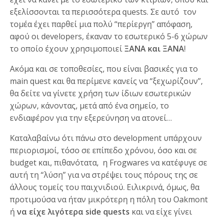
εξελίσσονται τα περισσότερα quests. Σε αυτό τον
τομέα έχει παρθεί μια πολύ “περίεργη” απόφαση,
αφού οι developers, έκαναν το εσωτερικό 5-6 χώρων
το οποίο έχουν χρησιμοποιεί
ΞΑΝΑ και ΞΑΝΑ
!
Ακόμα και σε τοποθεσίες, που είναι βασικές για το
main quest και θα περίμενε κανείς να “ξεχωρίζουν”,
θα δείτε να γίνετε χρήση των ίδιων εσωτερικών
χώρων, κάνοντας, μετά από ένα σημείο, το
ενδιαφέρον για την εξερεύνηση να ατονεί…
Καταλαβαίνω ότι πάνω στο development υπάρχουν
περιορισμοί, τόσο σε επίπεδο χρόνου, όσο και σε
budget και, πιθανότατα, η Frogwares να κατέφυγε σε
αυτή τη “λύση” για να στρέψει τους πόρους της σε
άλλους τομείς του παιχνιδιού. Ειλικρινά, όμως, θα
προτιμούσα να ήταν μικρότερη η πόλη του Oakmont
ή
να είχε λιγότερα side quests
και να είχε γίνει