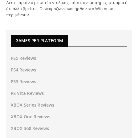
Δέστε πριόνια με μοτέρ νταλίκας, πάρτε ανεμιστήρες, φτυαριά ή
ότι άλλο βρείτε… Οι νεκροζωντανοί ήρθαν στο Wii και σας
περιμένουν!
GAMES PER PLATFORM
PS5 Reviews
PS4 Reviews
PS3 Reviews
PS Vita Reviews
XBOX Series Reviews
XBOX One Reviews
XBOX 360 Reviews