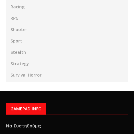
Racing
RPG
Shooter
Sport
Stealth
Strategy
Survival Horror
GAMEPAD INFO
Να Συστηθούμε;