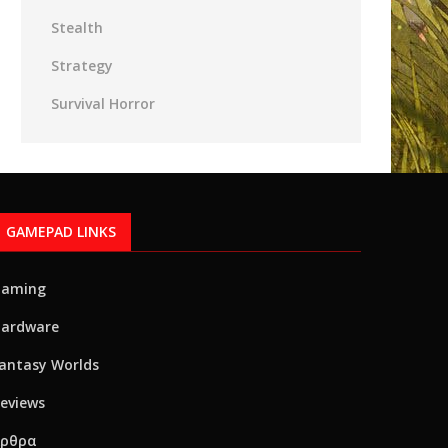
Stealth
Strategy
Survival Horror
GAMEPAD LINKS
Gaming
ardware
antasy Worlds
eviews
Αρθρα