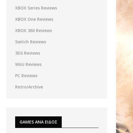
XBOX Series Reviews
XBOX One Reviews
XBOX 360 Reviews
Switch Reviews
3DS Reviews
WiiU Reviews
PC Reviews
Retro/Archive
GAMES ΑΝΑ ΕΙΔΟΣ