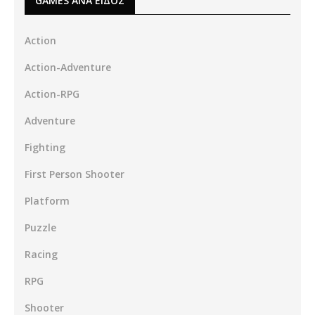
GAMES ΑΝΑ ΕΙΔΟΣ
Action
Action-Adventure
Action-RPG
Adventure
Fighting
First Person Shooter
Platform
Puzzle
Racing
RPG
Shooter