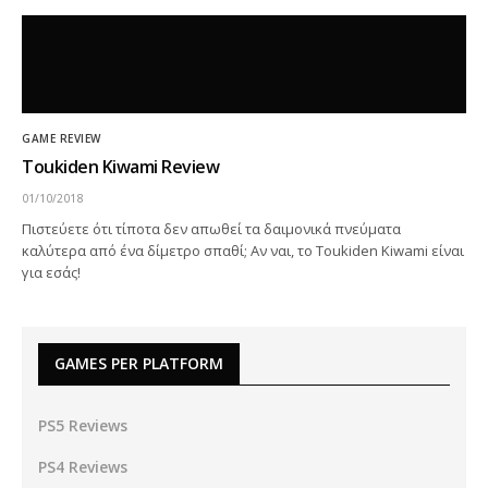
GAME REVIEW
Toukiden Kiwami Review
01/10/2018
Πιστεύετε ότι τίποτα δεν απωθεί τα δαιμονικά πνεύματα
καλύτερα από ένα δίμετρο σπαθί; Αν ναι, το Toukiden Kiwami είναι
για εσάς!
GAMES PER PLATFORM
PS5 Reviews
PS4 Reviews