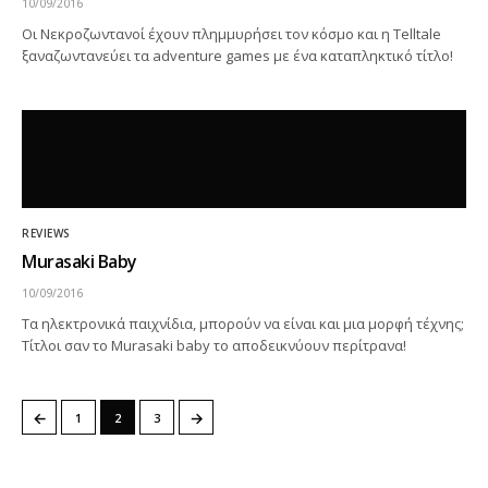
10/09/2016
Οι Νεκροζωντανοί έχουν πλημμυρήσει τον κόσμο και η Telltale
ξαναζωντανεύει τα adventure games με ένα καταπληκτικό τίτλο!
REVIEWS
Murasaki Baby
10/09/2016
Τα ηλεκτρονικά παιχνίδια, μπορούν να είναι και μια μορφή τέχνης;
Τίτλοι σαν το Murasaki baby το αποδεικνύουν περίτρανα!
←
→
1
2
3